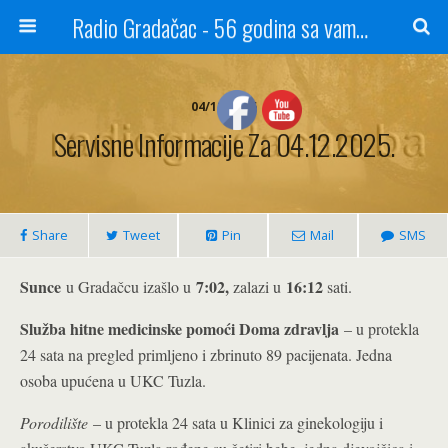
Radio Gradačac - 56 godina sa vama...
04/12/2025
Servisne Informacije Za 04.12.2025.
Share
Tweet
Pin
Mail
SMS
Sunce
7:02,
16:12
u Gradačcu izašlo u
zalazi u
sati.
Služba hitne medicinske pomoći Doma zdravlja
– u protekla
24 sata na pregled primljeno i zbrinuto 89 pacijenata. Jedna
osoba upućena u UKC Tuzla.
Porodilište
– u protekla 24 sata u Klinici za ginekologiju i