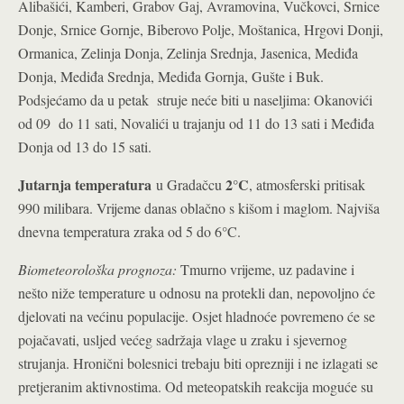
Alibašići, Kamberi, Grabov Gaj, Avramovina, Vučkovci, Srnice
Donje, Srnice Gornje, Biberovo Polje, Moštanica, Hrgovi Donji,
Ormanica, Zelinja Donja, Zelinja Srednja, Jasenica, Mediđa
Donja, Mediđa Srednja, Mediđa Gornja, Gušte i Buk.
Podsjećamo da u petak struje neće biti u naseljima: Okanovići
od 09 do 11 sati, Novalići u trajanju od 11 do 13 sati i Međiđa
Donja od 13 do 15 sati.
Jutarnja temperatura
2°C
u Gradačcu
, atmosferski pritisak
990 milibara. Vrijeme danas oblačno s kišom i maglom. Najviša
dnevna temperatura zraka od 5 do 6°C.
Biometeorološka prognoza:
Tmurno vrijeme, uz padavine i
nešto niže temperature u odnosu na protekli dan, nepovoljno će
djelovati na većinu populacije. Osjet hladnoće povremeno će se
pojačavati, usljed većeg sadržaja vlage u zraku i sjevernog
strujanja. Hronični bolesnici trebaju biti oprezniji i ne izlagati se
pretjeranim aktivnostima. Od meteopatskih reakcija moguće su