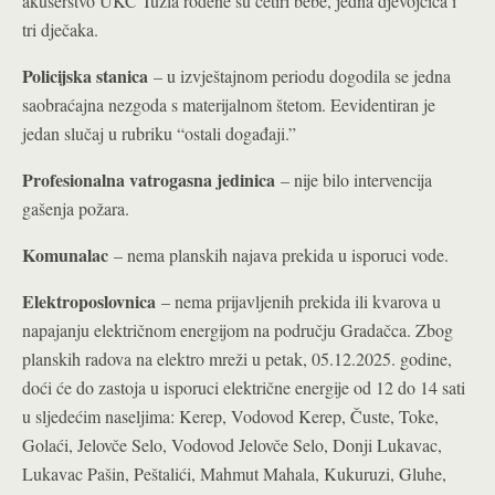
akušerstvo UKC Tuzla rođene su četiri bebe, jedna djevojčica i
tri dječaka.
Policijska stanica
– u izvještajnom periodu dogodila se jedna
saobraćajna nezgoda s materijalnom štetom. Eevidentiran je
jedan slučaj u rubriku “ostali događaji.”
Profesionalna vatrogasna jedinica
– nije bilo intervencija
gašenja požara.
Komunalac
– nema planskih najava prekida u isporuci vode.
Elektroposlovnica
– nema prijavljenih prekida ili kvarova u
napajanju električnom energijom na području Gradačca. Zbog
planskih radova na elektro mreži u petak, 05.12.2025. godine,
doći će do zastoja u isporuci električne energije od 12 do 14 sati
u sljedećim naseljima: Kerep, Vodovod Kerep, Čuste, Toke,
Golaći, Jelovče Selo, Vodovod Jelovče Selo, Donji Lukavac,
Lukavac Pašin, Peštalići, Mahmut Mahala, Kukuruzi, Gluhe,