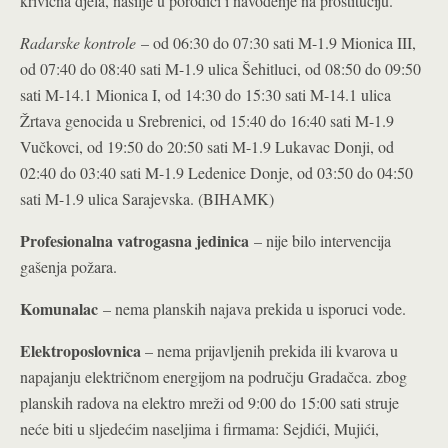
krivična djela, nasilje u porodici i navođenje na prostituciju.
Radarske kontrole
– od 06:30 do 07:30 sati M-1.9 Mionica III,
od 07:40 do 08:40 sati M-1.9 ulica Šehitluci, od 08:50 do 09:50
sati M-14.1 Mionica I, od 14:30 do 15:30 sati M-14.1 ulica
Žrtava genocida u Srebrenici, od 15:40 do 16:40 sati M-1.9
Vučkovci, od 19:50 do 20:50 sati M-1.9 Lukavac Donji, od
02:40 do 03:40 sati M-1.9 Ledenice Donje, od 03:50 do 04:50
sati M-1.9 ulica Sarajevska. (BIHAMK)
Profesionalna vatrogasna jedinica
– nije bilo intervencija
gašenja požara.
Komunalac
– nema planskih najava prekida u isporuci vode.
Elektroposlovnica
– nema prijavljenih prekida ili kvarova u
napajanju električnom energijom na području Gradačca. zbog
planskih radova na elektro mreži od 9:00 do 15:00 sati struje
neće biti u sljedećim naseljima i firmama: Sejdići, Mujići,