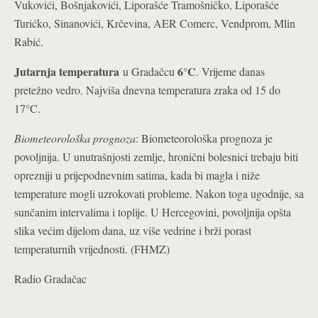
Vukovići, Bošnjakovići, Liporašće Tramošničko, Liporašće
Turićko, Sinanovići, Krčevina, AER Comerc, Vendprom, Mlin
Rabić.
Jutarnja temperatura
6°C
u Gradačcu
. Vrijeme danas
pretežno vedro. Najviša dnevna temperatura zraka od 15 do
17°C.
Biometeorološka prognoza
: Biometeorološka prognoza je
povoljnija. U unutrašnjosti zemlje, hronični bolesnici trebaju biti
oprezniji u prijepodnevnim satima, kada bi magla i niže
temperature mogli uzrokovati probleme. Nakon toga ugodnije, sa
sunčanim intervalima i toplije. U Hercegovini, povoljnija opšta
slika većim dijelom dana, uz više vedrine i brži porast
temperaturnih vrijednosti. (FHMZ)
Radio Gradačac