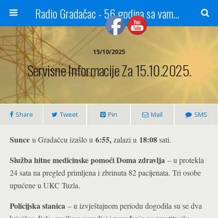
Radio Gradačac - 56 godina sa vama...
15/10/2025
Servisne Informacije Za 15.10.2025.
Share
Tweet
Pin
Mail
SMS
Sunce
6:55
,
18:08
u Gradačcu izašlo u
zalazi u
sati.
Služba hitne medicinske pomoći Doma zdravlja
– u protekla
24 sata na pregled primljena i zbrinuta 82 pacijenata. Tri osobe
upućene u UKC Tuzla.
Policijska stanica
– u izvještajnom periodu dogodila su se dva