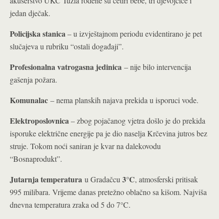
akušerstvo UKC Tuzla rođene su četiri bebe, tri djevojčice i
jedan dječak.
Policijska stanica
– u izvještajnom periodu evidentirano je pet
slučajeva u rubriku “ostali događaji”.
Profesionalna vatrogasna jedinica
– nije bilo intervencija
gašenja požara.
Komunalac
– nema planskih najava prekida u isporuci vode.
Elektroposlovnica
– zbog pojačanog vjetra došlo je do prekida
isporuke električne energije pa je dio naselja Krčevina jutros bez
struje. Tokom noći saniran je kvar na dalekovodu
“Bosnaprodukt”.
Jutarnja temperatura
3°C
u Gradačcu
, atmosferski pritisak
995 milibara. Vrijeme danas pretežno oblačno sa kišom. Najviša
dnevna temperatura zraka od 5 do 7°C.