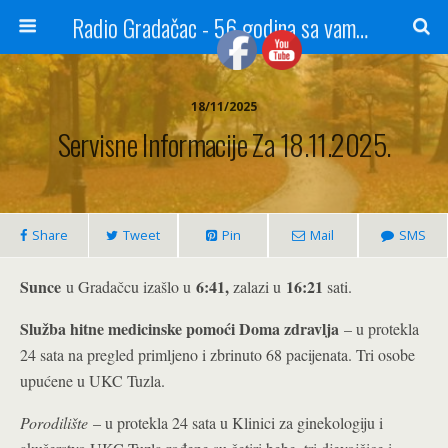
Radio Gradačac - 56 godina sa vama...
18/11/2025
Servisne Informacije Za 18.11.2025.
Share
Tweet
Pin
Mail
SMS
Sunce
6:41,
16:21
u Gradačcu izašlo u
zalazi u
sati.
Služba hitne medicinske pomoći Doma zdravlja
– u protekla
24 sata na pregled primljeno i zbrinuto 68 pacijenata. Tri osobe
upućene u UKC Tuzla.
Porodilište
– u protekla 24 sata u Klinici za ginekologiju i