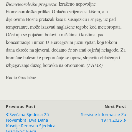
Biometeorološka prognoza
: Izraženo nepovoljne
biometeorološke prilike. Oblačno vrijeme sa kišom, a u
dijelovima Bosne prelazak kiše u susnježicu i snijeg, uz pad
temperature, može izazvati naglašene tegobe kod meteoropata.
Očekuju se pojačani bolovi u mišićima i kostima, pad
koncentracije i umor. U Hercegovini južni vjetar, koji tokom
dana okreće na sjeverni, dodatno će stvarati osjećaj nelagode. Za
hronične bolesnike preporučuje se oprez, slojevito oblačenje i
izbjegavanje dužeg boravka na otvorenom.
(FHMZ)
Radio Gradačac
Previous Post
Next Post
Svečana Sjednica 25.
Servisne Informacije Za
Novembra, Dva Dana
19.11.2025.
Kasnije Redovna Sjednica
Gradskog Vieća