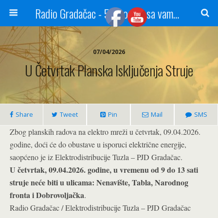
Radio Gradačac - 56 godina sa vama...
07/04/2026
U Četvrtak Planska Isključenja Struje
Share
Tweet
Pin
Mail
SMS
Zbog planskih radova na elektro mreži u četvrtak, 09.04.2026.
godine, doći će do obustave u isporuci električne energije,
saopćeno je iz Elektrodistribucije Tuzla – PJD Gradačac.
U četvrtak, 09.04.2026. godine, u vremenu od 9 do 13 sati
struje neće biti u ulicama: Nenavište, Tabla, Narodnog
fronta i Dobrovoljačka
.
Radio Gradačac / Elektrodistribucije Tuzla – PJD Gradačac