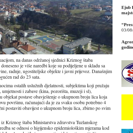
Ejub 
majst
“Pres
03/08
Agrom
godin
acijom, na danas održanoj sjednici Kriznog štaba
doneseno je više naredbi koje su podijeljene u skladu sa
ine, radnje, ugostiteljske objekte i javni prijevoz. Današnjim
gućen rad do 23 sata.
ocima ostalih uslužnih djelatnosti, subjektima koji pružaju
a, umjetnosti i zabave (kina, pozorišta, muzeji i sl),
u u objekat postave obavještenje o ukupnom broju lica koja
ovu površinu, računajući da je za svaku osobu potrebno 4
užni postaviti obavijest o ukupnom broju lica, zbirno po svim
iz Kriznog štaba Ministarstva zdravstva Tuzlanskog
aredba se odnosi o higijensko epidemiološkim mjerama kod