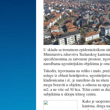
U skladu sa trenutnom epidemiološkom situ
Ministarstva zdravstva Tuzlanskog kantona 
specifičnostima za zatvorene prostore, trgov
naredbama ugostiteljskim objektima je omo
Također, trgovinama na veliko i malo, pruža
usluge iz oblasti hotelijerstva, ugostiteljstv
kladionicama i sl., je naređeno da na ulaz
mogu boraviti u objektu, u odnosu na njeg
m2, a ne više od 30 lica. Tržni centri su d
subjektima u sklopu tržnog centra.
Kako je saopćeno 
kantona, druga n