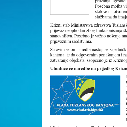
pružanja ugostitel
Posebna molba vla
stolove na otvore
službama da imaju
Krizni štab Ministarstva zdravstva Tuzlans
prijevoz neophodan zbog funkcionisanja škol
stanovništva. Posebno je važno nošenje ma
prijevoznim sredstvima.
Sa ovim setom naredbi nastoji se zajedničkim
kantona, te da odgovornim ponašanjem i ra
zatvaranje objekata, saopćeno je iz Krizno
Ubuduće će naredbe na prijedlog Krizn