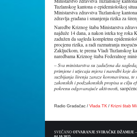
Ministarstvo zdravstva Tuzlanskog kanton
Tuzlanskog kantona o epidemiološkoj situa
Ministarstva zdravstva Tuzlanskog kantona 
zdravlja građana i smanjenja rizika za širen
Naredbe Kriznog štaba Ministarstva zdrav
najduže 14 dana, a nakon isteka tog roka K
zadužen da sagleda kompletnu epidemiološ
procjenu rizika, a radi razmatranja mogućn
Zaključkom, te prema Vladi Tuzlanskog kan
naredbama Kriznog štaba Federalnog minist
–
Sva ministarstva su zadužena da sagledaj
primjene i utjecaja mjera i naredbi koje don
suzbijanja širenja zaraze koronavirusa, te
zakonskih i podzakonskih propisa u cilju ef
pokrenu odgovarajuće aktivnost
i, saopćen
Radio Gradačac /
Vlada TK
/
Krizni štab M
SVEČANO
OTVARANJE SVIRAČKE DŽAMIJE –
04.10.2025.