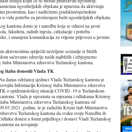
jskih usluga kojih će se morati pridržavati ugostitelji.
snicima ugostiteljskih objekata je upućena da aktiviraju
nim prostorima, kao i nadležnim gradskim/općinskim
 u vidu potrebu za proširenjem bašti ugostiteljskih objekata.
kog kantona donio je i naredbu koja se odnosi na javni
a, fakulteta, radnih mjesta, cirkulacije i potreba
ske, i smanjena komunikacija za vrijeme prijevoza u javnim
 aktivnostima spriječiti neželjene scenarije iz bližih
dom sačuvamo zdravlje naših najbližih i izbjegnemo
g štaba Ministarstva zdravstva Tuzlanskog kantona.
og štaba donositi Vlada TK
Na danas održanoj sjednici Vlada Tuzlanskog kantona je
usvojila Informaciju Kriznog štaba Ministarstva zdravstva
TK o epidemiološkoj situaciji COVID -19 u Tuzlanskom
kantonu. Vlada je upoznata sa mjerama i odlukama Kriznog
štaba Ministarstva zdravstva Tuzlanskog kantona od
09.03.2021. godine, te je zadužila Krizni štab Ministarstva
zdravstva Tuzlanskog kantona da svaku svoju Naredbu ili
Odluku donesi u formi prijedloga i dostavi Vladi Tuzlanskog
kantona na usvajanje.