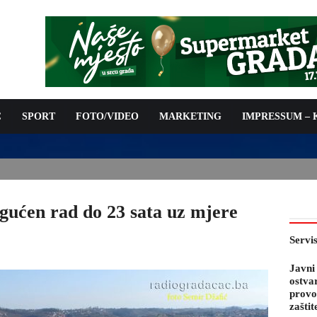
C
SPORT
FOTO/VIDEO
MARKETING
IMPRESSUM –
PODNOŠENJE ZAHTJEVA ZA OSTVARIVANJE PRAVA NA
 TROŠKOVA PROVOĐENJA PROGRAMA PREVENTIVNIH MJERA
 KOZA
gućen rad do 23 sata uz mjere
Servi
Javni
ostva
provo
zaštit