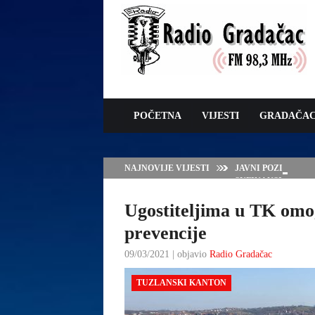
POČETNA
VIJESTI
GRADAČA
NAJNOVIJE VIJESTI
JAVNI POZIV ZA 
SUFINANSIRANJE
ZAŠTITE OVACA I
Ugostiteljima u TK omo
prevencije
09/03/2021 | objavio
Radio Gradačac
TUZLANSKI KANTON