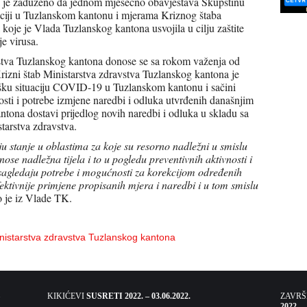
a je zaduženo da jednom mjesečno obavještava Skupštinu
ciji u Tuzlanskom kantonu i mjerama Kriznog štaba
koje je Vlada Tuzlanskog kantona usvojila u cilju zaštite
je virusa.
stva Tuzlanskog kantona donose se sa rokom važenja od
rizni štab Ministarstva zdravstva Tuzlanskog kantona je
ku situaciju COVID-19 u Tuzlanskom kantonu i sačini
osti i potrebe izmjene naredbi i odluka utvrđenih današnjim
tona dostavi prijedlog novih naredbi i odluka u skladu sa
arstva zdravstva.
u stanje u oblastima za koje su resorno nadležni u smislu
ose nadležna tijela i to u pogledu preventivnih aktivnosti i
 sagledaju potrebe i mogućnosti za korekcijom određenih
ektivnije primjene propisanih mjera i naredbi i u tom smislu
o je iz Vlade TK.
inistarstva zdravstva Tuzlanskog kantona
KIKIĆEVI
SUSRETI 2022. – 03.06.2022.
ZAVR
2022. –