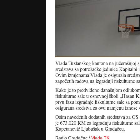
Vlada Tuzlanskog kantona na jučerašnjoj sj
sredstava sa potrošačke jedinice Kapitalni 
Ovim izmjenama Vlada je osigurala sredstva
započetih radova na izgradnji fiskulturne sa
Kako je to predviđeno današnjom odlukom
fiskulturne sale u osnovnoj školi „Hasan
prvu fazu izgradnje fiskulturne sale sa po
osigurana sredstva za ovu namjenu iznos
Osim navedenih dodatnih sredstava za OS
je 673.020 KM za izgradnju fiskulturne s
Kapetanović Ljubušak u Gradačcu.
Radio Gradačac /
Vlada TK