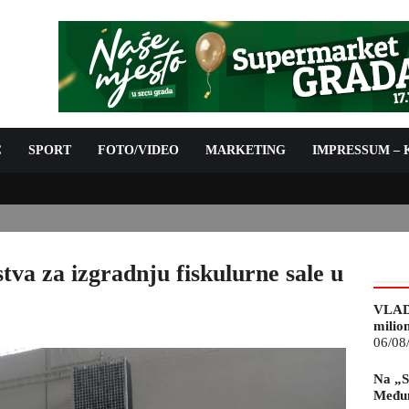
C
SPORT
FOTO/VIDEO
MARKETING
IMPRESSUM –
ISAN UGOVOR: 6,9 MILIONA KM ZA VODOSNABDIJEVANJE
tva za izgradnju fiskulurne sale u
VLAD
milio
06/08
Na „S
Međun