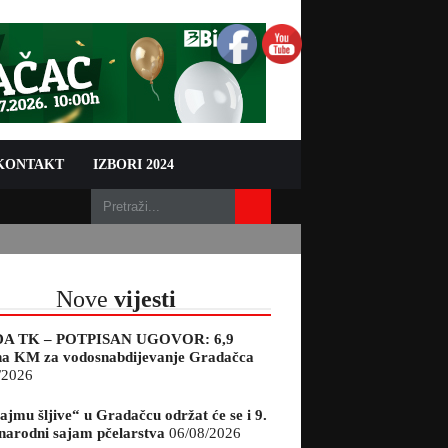
 KONTAKT
IZBORI 2024
Nove
vijesti
A TK – POTPISAN UGOVOR: 6,9
na KM za vodosnabdijevanje Gradačca
/2026
ajmu šljive“ u Gradačcu održat će se i 9.
arodni sajam pčelarstva
06/08/2026