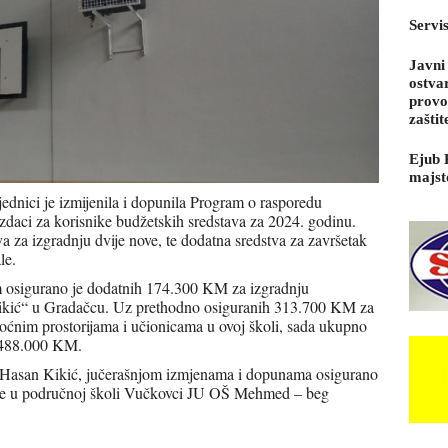
Servi
Javni
ostva
provo
zaštit
Ejub 
majst
ednici je izmijenila i dopunila Program o rasporedu
izdaci za korisnike budžetskih sredstava za 2024. godinu.
 za izgradnju dvije nove, te dodatna sredstva za završetak
le.
 osigurano je dodatnih 174.300 KM za izgradnju
 Kikić“ u Gradačcu. Uz prethodno osiguranih 313.700 KM za
moćnim prostorijama i učionicama u ovoj školi, sada ukupno
e 488.000 KM.
 Hasan Kikić, jučerašnjom izmjenama i dopunama osigurano
ale u područnoj školi Vučkovci JU OŠ Mehmed – beg