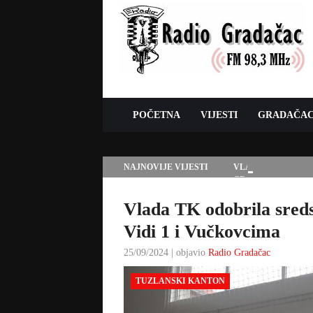
POČETNA
VIJESTI
GRADAČA
NAJNOVIJE VIJESTI
VLADA TK – POTP
GRADAČCA
Vlada TK odobrila sreds
Vidi 1 i Vučkovcima
25/09/2024 | objavio
Radio Gradačac
TUZLANSKI KANTON