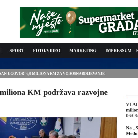
C
SPORT
FOTO/VIDEO
MARKETING
IMPRESSUM –
ISAN UGOVOR: 6,9 MILIONA KM ZA VODOSNABDIJEVANJE
3 miliona KM podržava razvojne
VLAD
milio
06/08
Na „S
Međun