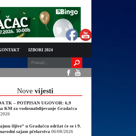
 KONTAKT
IZBORI 2024
Nove
vijesti
A TK – POTPISAN UGOVOR: 6,9
na KM za vodosnabdijevanje Gradačca
/2026
ajmu šljive“ u Gradačcu održat će se i 9.
arodni sajam pčelarstva
06/08/2026