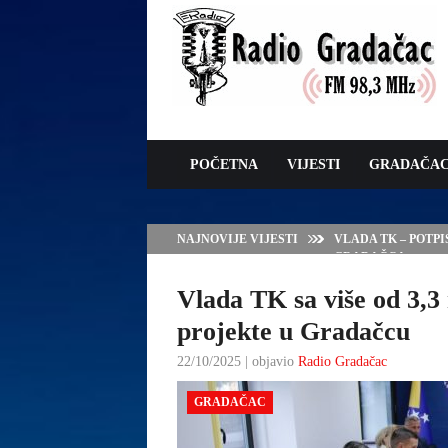
POČETNA
VIJESTI
GRADAČA
NAJNOVIJE VIJESTI
VLADA TK – POTP
GRADAČCA
Vlada TK sa više od 3,
projekte u Gradačcu
22/10/2025 | objavio
Radio Gradačac
GRADAČAC