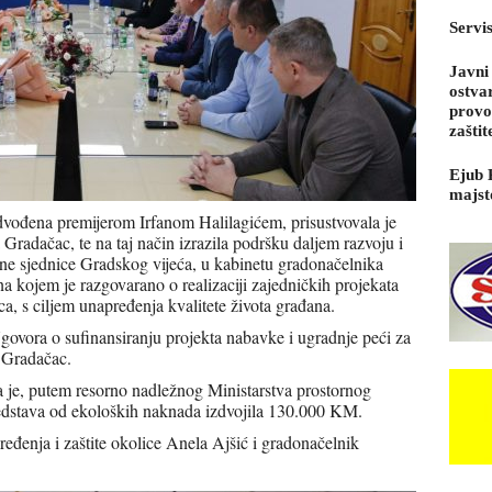
Servi
Javni
ostva
provo
zaštit
Ejub 
majst
vođena premijerom Irfanom Halilagićem, prisustvovala je
adačac, te na taj način izrazila podršku daljem razvoju i
ane sjednice Gradskog vijeća, u kabinetu gradonačelnika
 kojem je razgovarano o realizaciji zajedničkih projekata
, s ciljem unapređenja kvalitete života građana.
Ugovora o sufinansiranju projekta nabavke i ugradnje peći za
a Gradačac.
je, putem resorno nadležnog Ministarstva prostornog
sredstava od ekoloških naknada izdvojila 130.000 KM.
ređenja i zaštite okolice Anela Ajšić i gradonačelnik