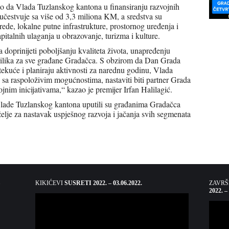
io da Vlada Tuzlanskog kantona u finansiranju razvojnih
čestvuje sa više od 3,3 miliona KM, a sredstva su
rede, lokalne putne infrastrukture, prostornog uređenja i
apitalnih ulaganja u obrazovanje, turizma i kulture.
 doprinijeti poboljšanju kvaliteta života, unapređenju
 prilika za sve građane Gradačca. S obzirom da Dan Grada
 tekuće i planiraju aktivnosti za narednu godinu, Vlada
sa raspoloživim mogućnostima, nastaviti biti partner Grada
nim inicijativama,“ kazao je premijer Irfan Halilagić.
Vlade Tuzlanskog kantona uputili su građanima Gradačca
lje za nastavak uspješnog razvoja i jačanja svih segmenata
KIKIĆEVI
SUSRETI 2022. – 03.06.2022.
ZAVR
2022. –