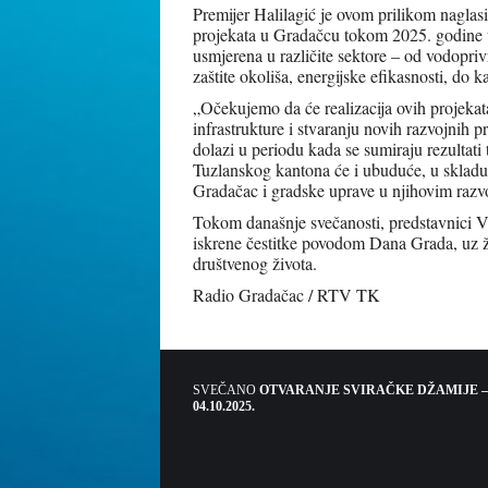
Premijer Halilagić je ovom prilikom naglas
projekata u Gradačcu tokom 2025. godine u
usmjerena u različite sektore – od vodopriv
zaštite okoliša, energijske efikasnosti, do k
„Očekujemo da će realizacija ovih projekata
infrastrukture i stvaranju novih razvojnih
dolazi u periodu kada se sumiraju rezultati
Tuzlanskog kantona će i ubuduće, u skladu 
Gradačac i gradske uprave u njihovim razvoj
Tokom današnje svečanosti, predstavnici 
iskrene čestitke povodom Dana Grada, uz že
društvenog života.
Radio Gradačac / RTV TK
SVEČANO
OTVARANJE SVIRAČKE DŽAMIJE –
04.10.2025.