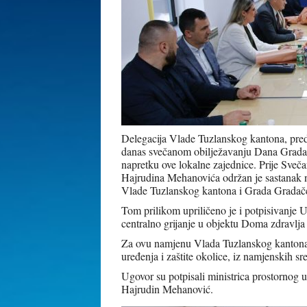
Delegacija Vlade Tuzlanskog kantona, pred
danas svečanom obilježavanju Dana Grada Gr
napretku ove lokalne zajednice. Prije Sveč
Hajrudina Mehanovića održan je sastanak na
Vlade Tuzlanskog kantona i Grada Gradačca
Tom prilikom upriličeno je i potpisivanje 
centralno grijanje u objektu Doma zdravlj
Za ovu namjenu Vlada Tuzlanskog kantona 
uređenja i zaštite okolice, iz namjenskih 
Ugovor su potpisali ministrica prostornog u
Hajrudin Mehanović.