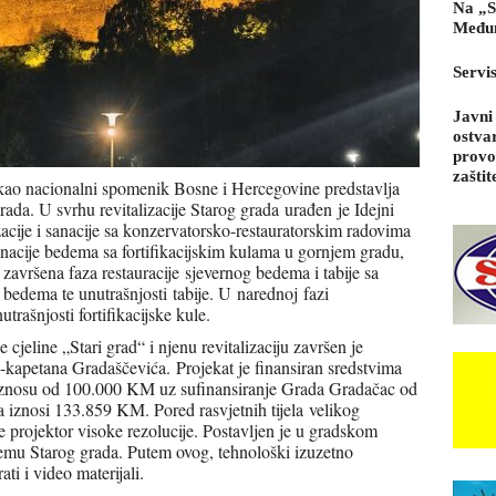
Na „S
Međun
Servi
Javni
ostva
provo
zaštit
 kao nacionalni spomenik Bosne i Hercegovine predstavlja
grada. U svrhu revitalizacije Starog grada urađen je Idejni
izacije i sanacije sa konzervatorsko-restauratorskim radovima
anacije bedema sa fortifikacijskim kulama u gornjem gradu,
e završena faza restauracije sjevernog bedema i tabije sa
 bedema te unutrašnjosti tabije. U narednoj fazi
utrašnjosti fortifikacijske kule.
 cjeline „Stari grad“ i njenu revitalizaciju završen je
-kapetana Gradaščevića. Projekat je finansiran sredstvima
u iznosu od 100.000 KM uz sufinansiranje Grada Gradačac od
 iznosi 133.859 KM. Pored rasvjetnih tijela velikog
je projektor visoke rezolucije. Postavljen je u gradskom
demu Starog grada. Putem ovog, tehnološki izuzetno
ti i video materijali.