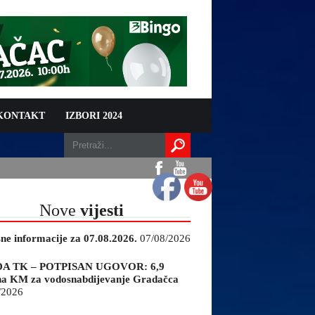
 KONTAKT
IZBORI 2024
Nove
vijesti
sne informacije za 07.08.2026.
07/08/2026
A TK – POTPISAN UGOVOR: 6,9
na KM za vodosnabdijevanje Gradačca
/2026