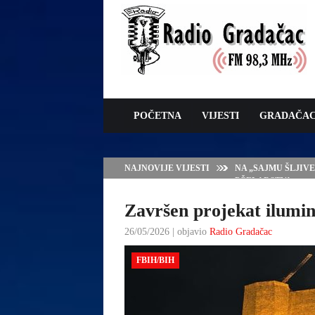
POČETNA
VIJESTI
GRADAČA
NAJNOVIJE VIJESTI
NA „SAJMU ŠLJIV
PČELARSTVA
Završen projekat ilumi
26/05/2026 | objavio
Radio Gradačac
FBIH/BIH