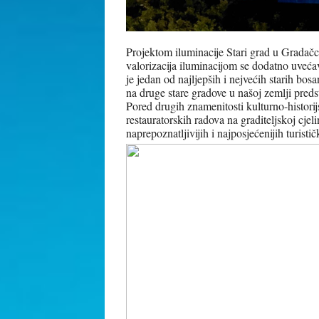
Projektom iluminacije Stari grad u Gradačc
valorizacija iluminacijom se dodatno uvećava
je jedan od najljepših i nejvećih starih b
na druge stare gradove u našoj zemlji preds
Pored drugih znamenitosti kulturno-histori
restauratorskih radova na graditeljskoj cje
naprepoznatljivijih i najposjećenijih turistič