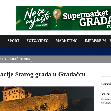
C
SPORT
FOTO/VIDEO
MARKETING
IMPRESSUM –
E“ U GRADAČCU ODRŽAT ĆE SE I 9. MEĐUNARODNI SAJAM
nacije Starog grada u Gradačcu
Servi
VLAD
milio
06/08