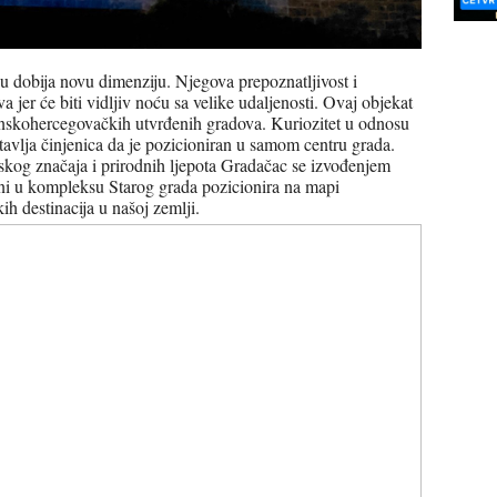
u dobija novu dimenziju. Njegova prepoznatljivost i
 jer će biti vidljiv noću sa velike udaljenosti. Ovaj objekat
osanskohercegovačkih utvrđenih gradova. Kuriozitet u odnosu
tavlja činjenica da je pozicioniran u samom centru grada.
jskog značaja i prirodnih ljepota Gradačac se izvođenjem
lini u kompleksu Starog grada pozicionira na mapi
kih destinacija u našoj zemlji.