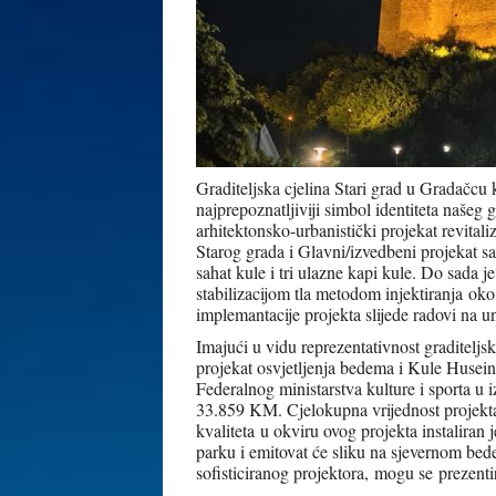
Graditeljska cjelina Stari grad u Gradačcu
najprepoznatljiviji simbol identiteta našeg 
arhitektonsko-urbanistički projekat revital
Starog grada i Glavni/izvedbeni projekat s
sahat kule i tri ulazne kapi kule. Do sada j
stabilizacijom tla metodom injektiranja oko
implemantacije projekta slijede radovi na un
Imajući u vidu reprezentativnost graditeljske
projekat osvjetljenja bedema i Kule Husein
Federalnog ministarstva kulture i sporta 
33.859 KM. Cjelokupna vrijednost projekta
kvaliteta u okviru ovog projekta instaliran 
parku i emitovat će sliku na sjevernom be
sofisticiranog projektora, mogu se prezentira