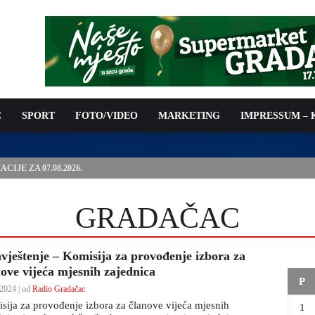
C
SPORT
FOTO/VIDEO
MARKETING
IMPRESSUM –
ISAN UGOVOR: 6,9 MILIONA KM ZA VODOSNABDIJEVANJE
GRADAČAC
vještenje – Komisija za provođenje izbora za
nove vijeća mjesnih zajednica
P
2024 | od
Radio Gradačac
sija za provođenje izbora za članove vijeća mjesnih
1