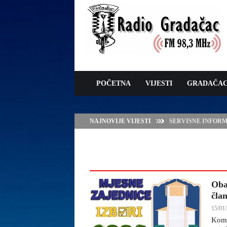
POČETNA
VIJESTI
GRADAČA
NAJNOVIJE VIJESTI
VLADA TK – POTP
GRADAČCA
Oba
čla
15/01/
Komi