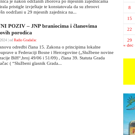
dnica je nakon održanih zborova po mjesnim zajednicama
irala pristigle izvještaje te konstatovala da su zbroovi
8
ešn oodržani u 29 mjesnih zajednica na...
15
NI POZIV – JNP braniocima i članovima
22
hovih porodica
29
2024 | od
Radio Gradačac
« dec
snovu odredbi člana 15. Zakona o principima lokalne
uprave u Federaciji Bosne i Hercegovine („Službene novine
racije BiH“,broj 49/06 i 51/09) , člana 39. Statuta Grada
ačac ( “Službeni glasnik Grada...