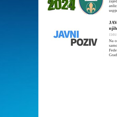
zaje
anliz
uspj
JAV
nji
15/01/
Na o
samo
Fede
Grad