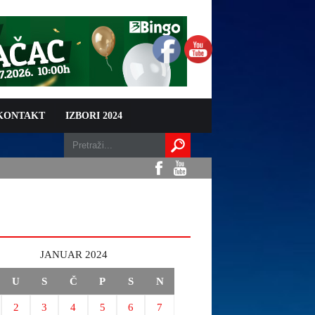
 KONTAKT
IZBORI 2024
JANUAR 2024
U
S
Č
P
S
N
2
3
4
5
6
7