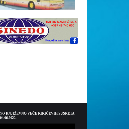
ŠNO
KNJIŽEVNO VEČE KIKIĆEVIH SUSRETA
 04.06.2022.