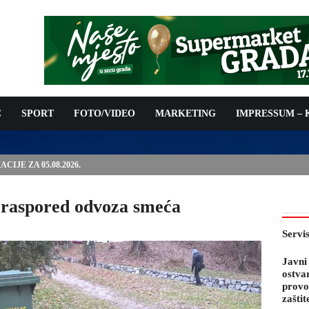
C
SPORT
FOTO/VIDEO
MARKETING
IMPRESSUM –
PODNOŠENJE ZAHTJEVA ZA OSTVARIVANJE PRAVA NA
 TROŠKOVA PROVOĐENJA PROGRAMA PREVENTIVNIH MJERA
 KOZA
 raspored odvoza smeća
Servi
Javni
ostva
provo
zaštit