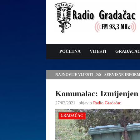
POČETNA
VIJESTI
GRADAČA
NAJNOVIJE VIJESTI
JAVNI POZIV ZA 
SUFINANSIRANJE
ZAŠTITE OVACA I
Komunalac: Izmijenjen
27/02/2021 | objavio
Radio Gradačac
GRADAČAC