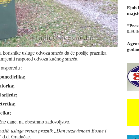
Ejub 
majst
“Pres
03/08
Agrom
godin
korisnike usluge odvoza smeća da će poslije praznika
zmijeniti raspored odvoza kućnog smeća.
 rasporedu :
ponedjeljka;
utorka;
 srijede;
etvrtka;
petka;
ične dane, na obostrano zadovoljstvo.
aših usluga sretan praznik ,,Dan nezavisnosti
Bosne i
 d.d. Gradačac.