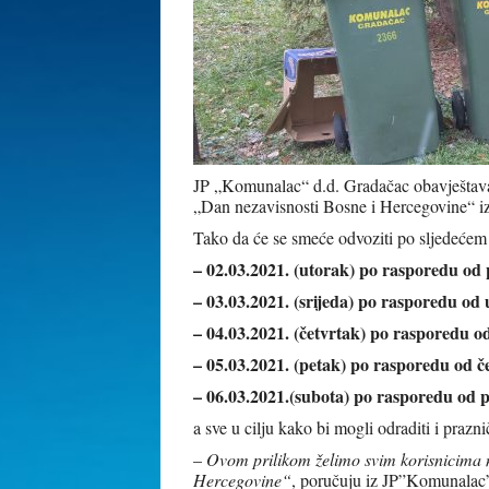
JP „Komunalac“ d.d. Gradačac obavještava 
„Dan nezavisnosti Bosne i Hercegovine“ i
Tako da će se smeće odvoziti po sljedećem
– 02.03.2021. (utorak) po rasporedu od 
– 03.03.2021. (srijeda) po rasporedu od 
– 04.03.2021. (četvrtak) po rasporedu od
– 05.03.2021. (petak) po rasporedu od č
– 06.03.2021.(subota) po rasporedu od 
a sve u cilju kako bi mogli odraditi i prazn
–
Ovom prilikom želimo svim korisnicima n
Hercegovine“
, poručuju iz JP”Komunalac”