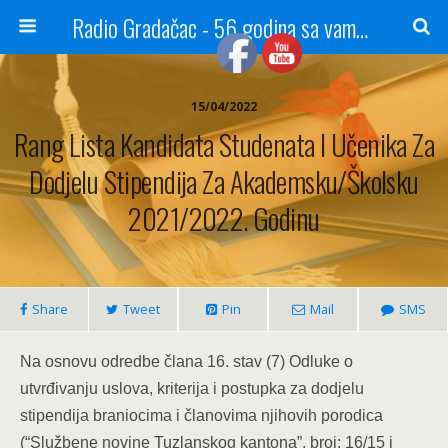
Radio Gradačac - 56 godina sa vama...
15/04/2022
Rang Lista Kandidata Studenata I Učenika Za
Dodjelu Stipendija Za Akademsku/školsku
2021/2022. Godinu
Share
Tweet
Pin
Mail
SMS
Na osnovu odredbe člana 16. stav (7) Odluke o
utvrđivanju uslova, kriterija i postupka za dodjelu
stipendija braniocima i članovima njihovih porodica
(“Službene novine Tuzlanskog kantona”, broj: 16/15 i