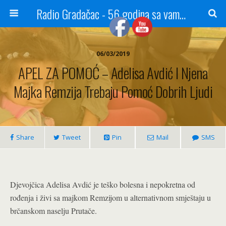
Radio Gradačac - 56 godina sa vama...
06/03/2019
APEL ZA POMOĆ – Adelisa Avdić I Njena
Majka Remzija Trebaju Pomoć Dobrih Ljudi
Share
Tweet
Pin
Mail
SMS
Djevojčica Adelisa Avdić je teško bolesna i nepokretna od
rođenja i živi sa majkom Remzijom u alternativnom smještaju u
brčanskom naselju Prutače.