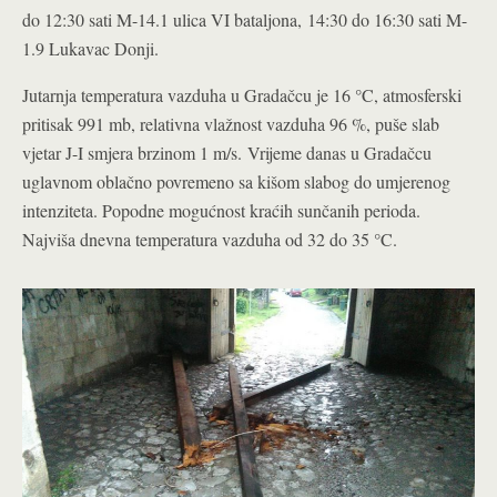
do 12:30 sati M-14.1 ulica VI bataljona, 14:30 do 16:30 sati M-
1.9 Lukavac Donji.
Jutarnja temperatura vazduha u Gradačcu je 16 °C, atmosferski
pritisak 991 mb, relativna vlažnost vazduha 96 %, puše slab
vjetar J-I smjera brzinom 1 m/s. Vrijeme danas u Gradačcu
uglavnom oblačno povremeno sa kišom slabog do umjerenog
intenziteta. Popodne mogućnost kraćih sunčanih perioda.
Najviša dnevna temperatura vazduha od 32 do 35 °C.