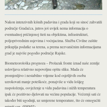
Nakon intenzivnih kišnih padavina i grada koji su sinoć zahvatili
područje Gradačca, jutros još uvijek nema informacija o
eventualnoj pričinjenoj šteti na objektima, infrastrukturi,
poljoprivrednim usjevima i voćnjacima. Služba Civilne zaštite
prikuplja podatke sa terena, a prema nezvaničnim informacijama
grad je najviše pogodio područje Rajske.
Biometeorološka prognoza – Prolazak fronte iznad naše zemlje
uslovljava relativno nepovoljnu opštu sliku. Mada će
promjenljivo i nestabilno vrijeme kod osjetljivih osoba
uzrokovati manje poteškoće, ponajviše u vidu lošijeg
raspoloženja, osvježenje u vidu padavina i nižih temperatura
ipak će pozitivno djelovati na većinu populacije. Večernji sati će
također biti ugodniji, uz umjerene temperature, što će omogućiti
mirniji san. (FHMZ)