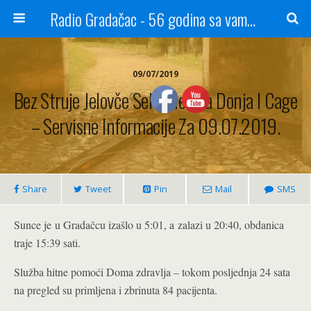
Radio Gradačac - 56 godina sa vama...
09/07/2019
Bez Struje Jelovče Selo, Mediđa Donja I Cage
– Servisne Informacije Za 09.07.2019.
Share
Tweet
Pin
Mail
SMS
Sunce je u Gradačcu izašlo u 5:01, a zalazi u 20:40, obdanica
traje 15:39 sati.
Služba hitne pomoći Doma zdravlja – tokom posljednja 24 sata
na pregled su primljena i zbrinuta 84 pacijenta.