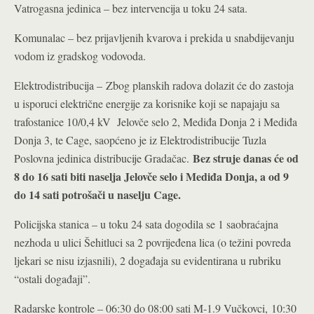
Vatrogasna jedinica – bez intervencija u toku 24 sata.
Komunalac – bez prijavljenih kvarova i prekida u snabdijevanju
vodom iz gradskog vodovoda.
Elektrodistribucija – Zbog planskih radova dolazit će do zastoja
u isporuci električne energije za korisnike koji se napajaju sa
trafostanice 10/0,4 kV Jelovče selo 2, Mediđa Donja 2 i Mediđa
Donja 3, te Cage, saopćeno je iz Elektrodistribucije Tuzla
Bez struje danas će od
Poslovna jedinica distribucije Gradačac.
8 do 16 sati biti naselja Jelovče selo i Mediđa Donja, a od 9
do 14 sati potrošači u naselju Cage.
Policijska stanica – u toku 24 sata dogodila se 1 saobraćajna
nezhoda u ulici Šehitluci sa 2 povrijeđena lica (o težini povreda
ljekari se nisu izjasnili), 2 događaja su evidentirana u rubriku
“ostali događaji”.
Radarske kontrole – 06:30 do 08:00 sati M-1.9 Vučkovci, 10:30