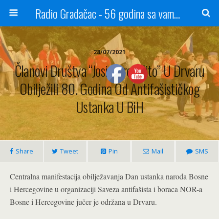
Radio Gradačac - 56 godina sa vama...
28/07/2021
Članovi Društva “Josip Broz Tito” U Drvaru
Obilježili 80. Godina Od Antifašističkog
Ustanka U BiH
Share
Tweet
Pin
Mail
SMS
Centralna manifestacija obilježavanja Dan ustanka naroda Bosne
i Hercegovine u organizaciji Saveza antifašista i boraca NOR-a
Bosne i Hercegovine jučer je održana u Drvaru.