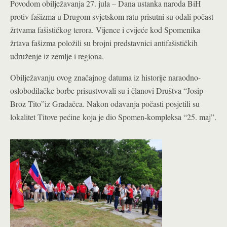
Povodom obilježavanja 27. jula – Dana ustanka naroda BiH
protiv fašizma u Drugom svjetskom ratu prisutni su odali počast
žrtvama fašističkog terora. Vijence i cvijeće kod Spomenika
žrtava fašizma položili su brojni predstavnici antifašističkih
udruženje iz zemlje i regiona.
Obilježavanju ovog značajnog datuma iz historije naraodno-
oslobodilačke borbe prisustvovali su i članovi Društva “Josip
Broz Tito”iz Gradačca. Nakon odavanja počasti posjetili su
lokalitet Titove pećine koja je dio Spomen-kompleksa “25. maj”.