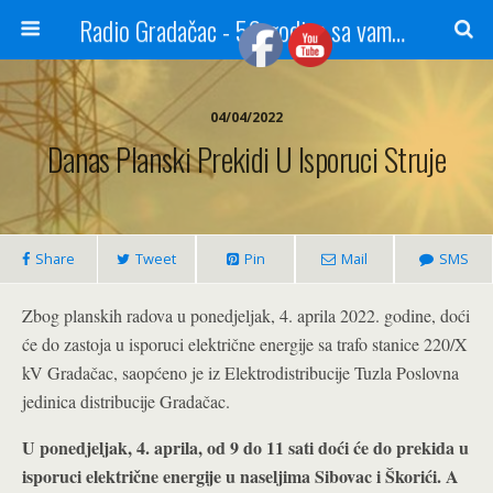
Radio Gradačac - 56 godina sa vama...
04/04/2022
Danas Planski Prekidi U Isporuci Struje
Share
Tweet
Pin
Mail
SMS
Zbog planskih radova u ponedjeljak, 4. aprila 2022. godine, doći
će do zastoja u isporuci električne energije sa trafo stanice 220/X
kV Gradačac, saopćeno je iz Elektrodistribucije Tuzla Poslovna
jedinica distribucije Gradačac.
U ponedjeljak, 4. aprila,
od 9 do 11 sati doći će do prekida u
isporuci električne energije u naseljima Sibovac i Škorići. A