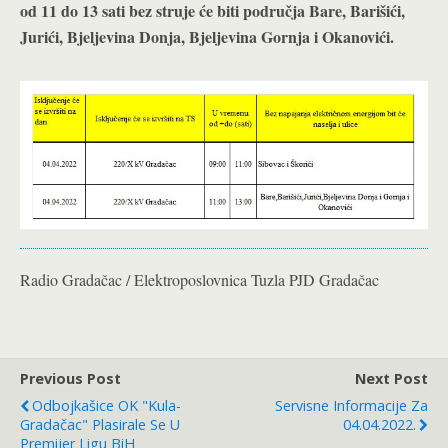
od 11 do 13 sati bez struje će biti područja Bare, Barišići,
Jurići, Bjeljevina Donja, Bjeljevina Gornja i Okanovići.
Radio Gradačac / Elektroposlovnica Tuzla PJD Gradačac
Previous Post
Next Post
Odbojkašice OK "Kula-
Servisne Informacije Za
Gradačac" Plasirale Se U
04.04.2022.
Premijer Ligu BiH