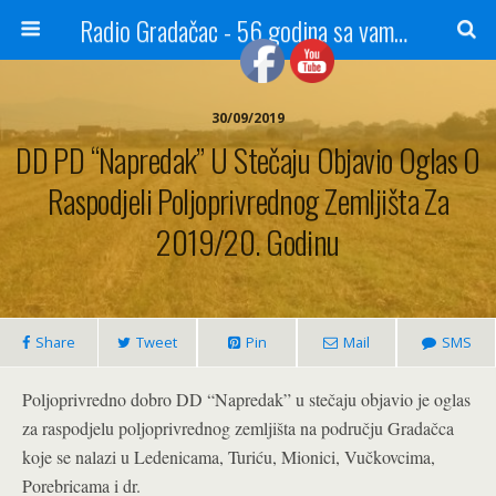
Radio Gradačac - 56 godina sa vama...
30/09/2019
DD PD “Napredak” U Stečaju Objavio Oglas O
Raspodjeli Poljoprivrednog Zemljišta Za
2019/20. Godinu
Share
Tweet
Pin
Mail
SMS
Poljoprivredno dobro DD “Napredak” u stečaju objavio je oglas
za raspodjelu poljoprivrednog zemljišta na području Gradačca
koje se nalazi u Ledenicama, Turiću, Mionici, Vučkovcima,
Porebricama i dr.