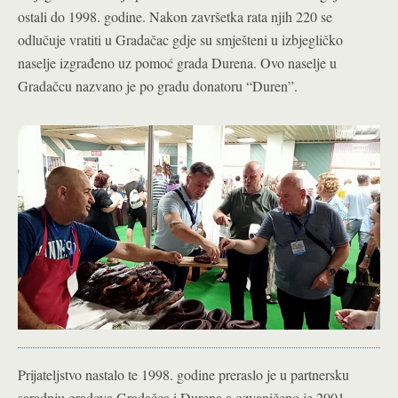
ostali do 1998. godine. Nakon završetka rata njih 220 se
odlučuje vratiti u Gradačac gdje su smješteni u izbjegličko
naselje izgrađeno uz pomoć grada Durena. Ovo naselje u
Gradačcu nazvano je po gradu donatoru “Duren”.
Prijateljstvo nastalo te 1998. godine preraslo je u partnersku
saradnju gradova Gradačca i Durena a ozvaničeno je 2001.