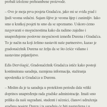
probali izložene prehrambene proizvode.
– Ovo je moja prva posjeta Gradačcu, jako mi se sviđa grad i
ljudi veoma srdačni. Sajam šljive je veoma lijep i zanimljiv. Iako
smo u kratkoj posjeti tu smo da se upoznamo. Uskoro ćemo
razgovarati o mogućnostima kako da radimo zajedno i
unapređujemo poslovne mogućnosti između Durena i Gradačca.
To je način na koji želimo nastaviti naše partnerstvo, kazao je
gradonačelnik Durena uz želju da se što češće viđamo i
nastavimo prijateljstvo.
Edis Dervišagić, Gradonačelnik Gradačca ističe kako postoji
kontinuirana saradnja, razmjena informacija, stažiranja
uposlenika iz Gradačca u Durenu.
– Mislim da je ta saradnja u proteklom periodu dala veliki
doprinos unapređenju rada gradske administracije. Imali smo
priliku da naši sugrađani, studenti i učenici, članovi udruženja
građana posjete Duren i ta saradnja će biti nastavljena i u