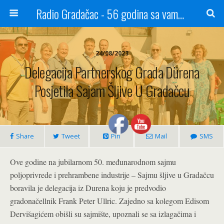
Radio Gradačac - 56 godina sa vama...
24/08/2023
Delegacija Partnerskog Grada Dürena
Posjetila Sajam Šljive U Gradačcu
Share
Tweet
Pin
Mail
SMS
Ove godine na jubilarnom 50. međunarodnom sajmu
poljoprivrede i prehrambene industrije – Sajmu šljive u Gradačcu
boravila je delegacija iz Durena koju je predvodio
gradonačellnik Frank Peter Ullric. Zajedno sa kolegom Edisom
Dervišagićem obišli su sajmište, upoznali se sa izlagačima i