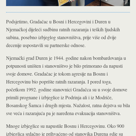
Podsjetimo, Gradačac u Bosni i Hercegovini i Duren u
Njemačkoj dijeleći sudbinu ratnih razaranja i teških ljudskih
subina, posebno izbjeglog stanovništva, prije više od dvije
decenije uspostavili su partnerske odnose.
Njemački grad Duren je 1944. godine nakon bombardovanja u
potpunosti uništen i stanovništvo je bilo primorano da napusti
svoje domove. Gradačac je tokom agresije na Bosnu i
Hercegovinu bio poprište ratnih razaranja. I pored toga,
početkom 1992. godine stanovnici Gradačca su u svoje domove
primili prognane i izbjeglice iz Podrinja ali i iz Modriče,
Bosanskog Šamca i drugih mjesta. Nažalost, ratna dejstva su bila
sve veća i razarajuća pa je naređena evakuacija stanovništva.
Mnoge izbjeglice su napustile Bosnu i Hercegovinu. Oko 900
izbjeglica srdačno je prihvaćeno od stanovika Durena gdje su