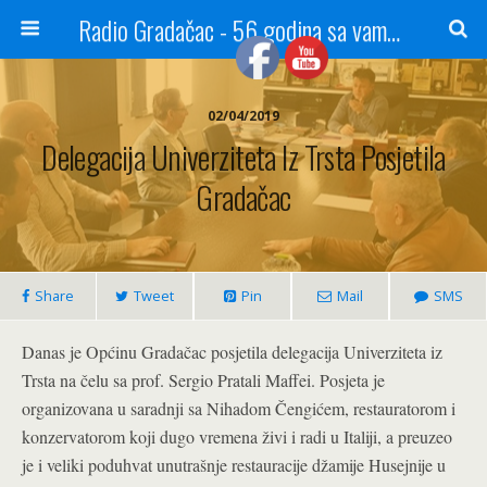
Radio Gradačac - 56 godina sa vama...
02/04/2019
Delegacija Univerziteta Iz Trsta Posjetila
Gradačac
Share
Tweet
Pin
Mail
SMS
Danas je Općinu Gradačac posjetila delegacija Univerziteta iz
Trsta na čelu sa prof. Sergio Pratali Maffei. Posjeta je
organizovana u saradnji sa Nihadom Čengićem, restauratorom i
konzervatorom koji dugo vremena živi i radi u Italiji, a preuzeo
je i veliki poduhvat unutrašnje restauracije džamije Husejnije u