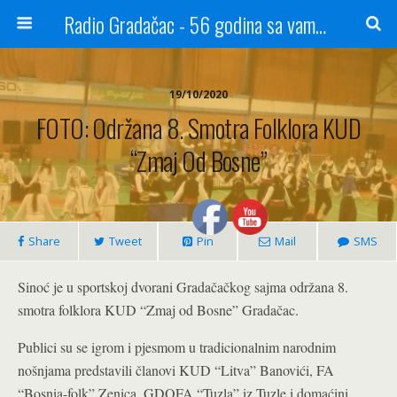
Radio Gradačac - 56 godina sa vama...
19/10/2020
FOTO: Održana 8. Smotra Folklora KUD
“Zmaj Od Bosne”
Share
Tweet
Pin
Mail
SMS
Sinoć je u sportskoj dvorani Gradačačkog sajma održana 8.
smotra folklora KUD “Zmaj od Bosne” Gradačac.
Publici su se igrom i pjesmom u tradicionalnim narodnim
nošnjama predstavili članovi KUD “Litva” Banovići, FA
“Bosnia-folk” Zenica, GDOFA “Tuzla” iz Tuzle i domaćini