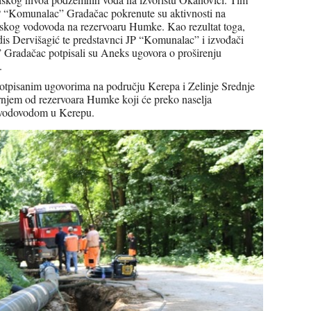
JP “Komunalac” Gradačac pokrenute su aktivnosti na
dskog vodovoda na rezervoaru Humke. Kao rezultat toga,
s Dervišagić te predstavnci JP “Komunalac” i izvođači
 Gradačac potpisali su Aneks ugovora o proširenju
.
otpisanim ugovorima na području Kerepa i Zelinje Srednje
rnjem od rezervoara Humke koji će preko naselja
m vodovodom u Kerepu.