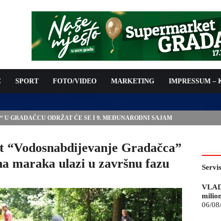
C
SPORT
FOTO/VIDEO
MARKETING
IMPRESSUM –
IJE ZA 05.08.2026.
 “Vodosnabdijevanje Gradačca”
na maraka ulazi u završnu fazu
Servi
VLAD
milio
06/08