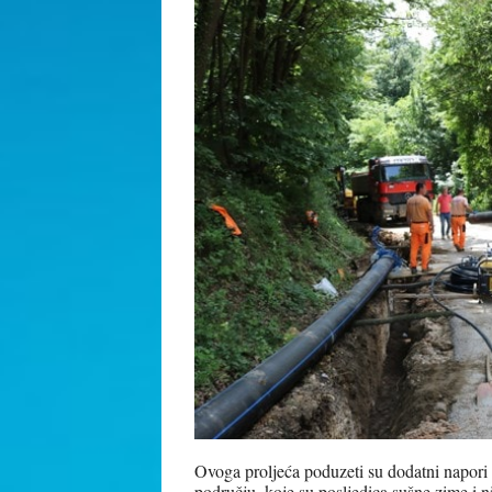
Ovoga proljeća poduzeti su dodatni napori 
području, koje su posljedica sušne zime i