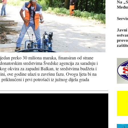
Na „S
Međun
Servi
Javni
ostva
provo
zaštit
jedan preko 30 miliona maraka, finansiran od strane
-donatorskim sredstvima Švedske agencija za saradnju i
jskog okvira za zapadni Balkan, te sredstvima budžeta i
ini, ove godine ulazi u završnu fazu. Ovoga ljeta bi na
rikluučeni i prvi potrošači iz južnog dijela grada