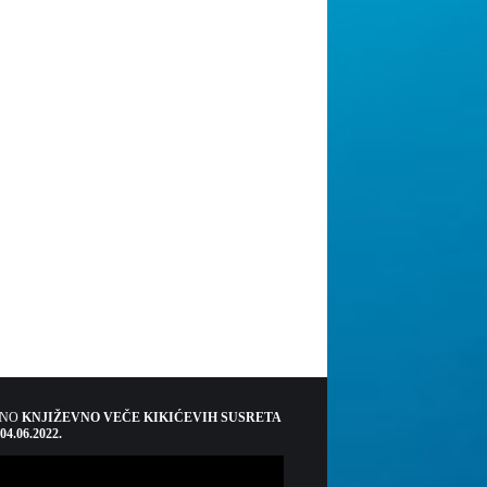
ŠNO
KNJIŽEVNO VEČE KIKIĆEVIH SUSRETA
 04.06.2022.