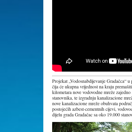
Projekat „Vodosnabdijevanje Gradačca“ u po
čija će ukupna vrijednost na kraju premaši
kilometara nove vodovodne mreže zajedno 
stanovnika, te izgradnju kanalizacione mre
nove kanalizacione mreže obuhvata područ
postojećih azbest-cementnih cijevi, vodovo
dijelu grada Gradačac sa oko 19.000 stano