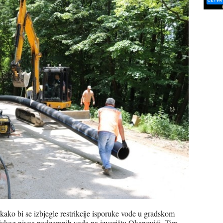
kako bi se izbjegle restrikcije isporuke vode u gradskom
 niskog nivoa podzemnih voda na izvorištu Okanovići. Tim