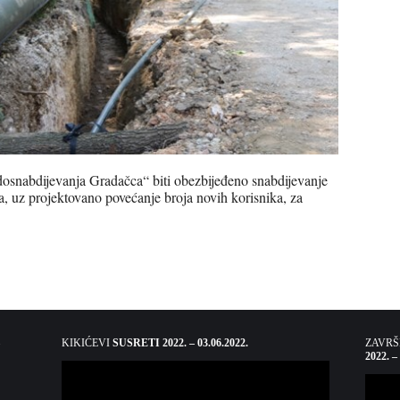
dosnabdijevanja Gradačca“ biti obezbijeđeno snabdijevanje
 uz projektovano povećanje broja novih korisnika, za
KIKIĆEVI
SUSRETI 2022. – 03.06.2022.
ZAVR
2022. –