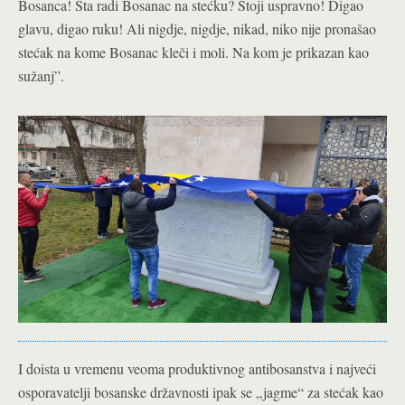
Bosanca! Šta radi Bosanac na stećku? Stoji uspravno! Digao
glavu, digao ruku! Ali nigdje, nigdje, nikad, niko nije pronašao
stećak na kome Bosanac kleči i moli. Na kom je prikazan kao
sužanj”.
I doista u vremenu veoma produktivnog antibosanstva i najveći
osporavatelji bosanske državnosti ipak se „jagme“ za stećak kao