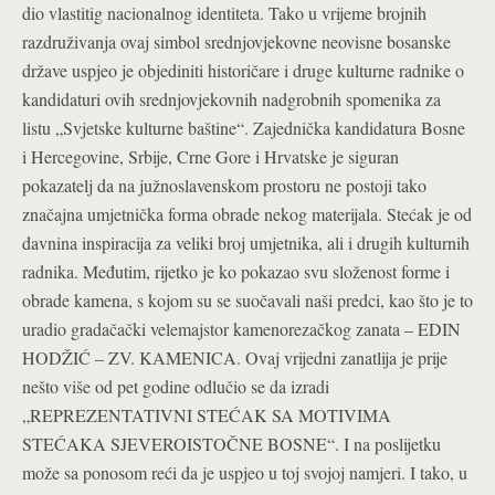
dio vlastitig nacionalnog identiteta. Tako u vrijeme brojnih
razdruživanja ovaj simbol srednjovjekovne neovisne bosanske
države uspjeo je objediniti historičare i druge kulturne radnike o
kandidaturi ovih srednjovjekovnih nadgrobnih spomenika za
listu „Svjetske kulturne baštine“. Zajednička kandidatura Bosne
i Hercegovine, Srbije, Crne Gore i Hrvatske je siguran
pokazatelj da na južnoslavenskom prostoru ne postoji tako
značajna umjetnička forma obrade nekog materijala. Stećak je od
davnina inspiracija za veliki broj umjetnika, ali i drugih kulturnih
radnika. Međutim, rijetko je ko pokazao svu složenost forme i
obrade kamena, s kojom su se suočavali naši predci, kao što je to
uradio gradačački velemajstor kamenorezačkog zanata – EDIN
HODŽIĆ – ZV. KAMENICA. Ovaj vrijedni zanatlija je prije
nešto više od pet godine odlučio se da izradi
„REPREZENTATIVNI STEĆAK SA MOTIVIMA
STEĆAKA SJEVEROISTOČNE BOSNE“. I na poslijetku
može sa ponosom reći da je uspjeo u toj svojoj namjeri. I tako, u