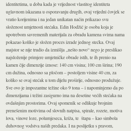
identitetima, u doba kada je vrijednost vlastitog identiteta
uglavnom iskazana u osporavanju drugih, ovaj vrijedni čovjek se
vratio korijenima i na jedan unikatan način prikazao svu
složenost umjetnosti stećaka. Edin Hodžić je osoba koja je
upotrebom savremenih materijala za obradu kamena svima nama
pokazao koliko je složen proces izrade jednog stećka. Ovaj
majstor se nije trudio da izmišlja „nešto novo“ nego je preslikao
najsloženije primjere umjetničke obrade istih, te ih prenio na
kamen čije dimenzije iznose: 140 cm visina; 100 cm širina; 190
cm dužina, odnosno sa pločom – postoljem visine 40 cm, za
koliko se ovaj stećak u tom dijelu proširije, odnosno produžuje.
Sve ovo je impozantne težine oko 9 tona – i napominjemo da po
dimenzijama i težini zasigurno ima na desetine većih stećaka na
ovdašnjim prostorima. Ovaj spomenik se odlikuje brojnim
prenešenim motivima od slovnih natpisa, spirale, rozete, motiva
lova, vinove loze, polumjeseca, križa, te štapa – kao simbola
duhovnog vodstva naših predaka. I na poslijetku s pravom,