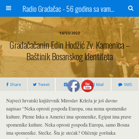
Radio Gradačac - 56 godina sa vama...
10/03/2022
Gradačačanin Edin Hodžić Zv. Kamenica –
Baštinik Bosanskog Identiteta
Share
Tweet
Pin
Mail
SMS
Najveći hrvatski književnik Miroslav Krleža je još davno
napisao “Neka oprosti gospođa Europa, ona nema spomenike
kulture. Pleme Inka u Americi ima spomenike, Egipat ima prave
spomenike kulture. Neka oprosti gospođa Europa, samo Bosna
ima spomenike. Stećke. Šta je stećak? Oličenje gorštaka