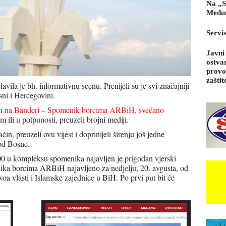
Na „S
Međun
Servi
Javni
ostva
provo
zaštit
vila je bh. informativnu scenu. Prenijeli su je svi značajniji
sni i Hercegovini.
an na Banderi – Spomenik borcima ARBiH, svečano
lom ili u potpunosti, preuzeli brojni mediji.
čin, preuzeli ovu vijest i doprinijeli širenju još jedne
 od Bosne.
00 u kompleksu spomenika najavljen je prigodan vjerski
ika borcima ARBiH najavljeno za nedjelju, 20. avgusta, od
oa vlasti i Islamske zajednice u BiH. Po prvi put bit će