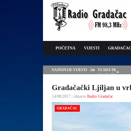
POČETNA
VIJESTI
GRADAČA
NAJNOVIJE VIJESTI
VLADA TK – POTP
GRADAČCA
Gradačački Ljiljan u vrh
14/08/2017 | objavio
Radio Gradačac
GRADAČAC