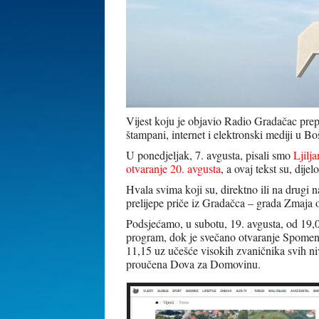
Vijest koju je objavio Radio Gradačac prepla
štampani, internet i elektronski mediji u Bo
U ponedjeljak, 7. avgusta, pisali smo
Ljilj
otvaranje 20. avgusta
, a ovaj tekst su, dije
Hvala svima koji su, direktno ili na drugi na
prelijepe priče iz Gradačca – grada Zmaja
Podsjećamo, u subotu, 19. avgusta, od 19,
program, dok je svečano otvaranje Spomen
11,15 uz učešće visokih zvaničnika svih niv
proučena Dova za Domovinu.