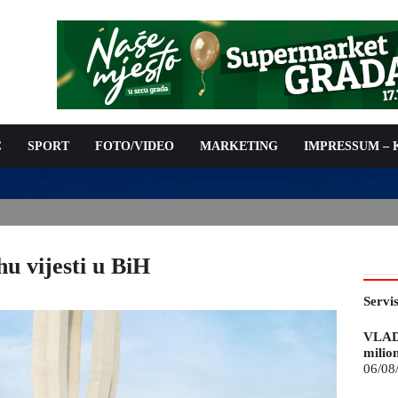
C
SPORT
FOTO/VIDEO
MARKETING
IMPRESSUM –
ISAN UGOVOR: 6,9 MILIONA KM ZA VODOSNABDIJEVANJE
u vijesti u BiH
Servi
VLAD
milio
06/08