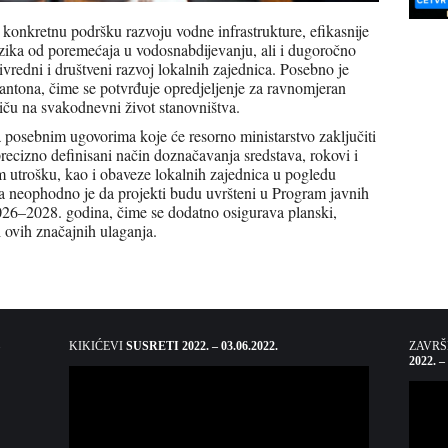
 konkretnu podršku razvoju vodne infrastrukture, efikasnije
izika od poremećaja u vodosnabdijevanju, ali i dugoročno
ivredni i društveni razvoj lokalnih zajednica. Posebno je
antona, čime se potvrđuje opredjeljenje za ravnomjeran
tiču na svakodnevni život stanovništva.
a posebnim ugovorima koje će resorno ministarstvo zaključiti
recizno definisani način doznačavanja sredstava, rokovi i
 utrošku, kao i obaveze lokalnih zajednica u pogledu
ora neophodno je da projekti budu uvršteni u Program javnih
2026–2028. godina, čime se dodatno osigurava planski,
i ovih značajnih ulaganja.
KIKIĆEVI
SUSRETI 2022. – 03.06.2022.
ZAVR
2022. –