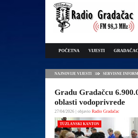
POČETNA
VIJESTI
GRADAČA
NAJNOVIJE VIJESTI
VLADA TK – POTP
GRADAČCA
Gradu Gradačcu 6.900.
oblasti vodoprivrede
27/04/2026 | objavio
Radio Gradačac
TUZLANSKI KANTON