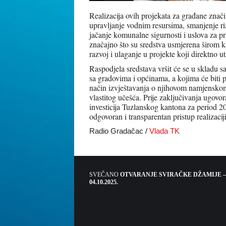
Realizacija ovih projekata za građane znači
upravljanje vodnim resursima, smanjenje r
jačanje komunalne sigurnosti i uslova za pr
značajno što su sredstva usmjerena širom k
razvoj i ulaganje u projekte koji direktno u
Raspodjela sredstava vršit će se u skladu s
sa gradovima i općinama, a kojima će biti p
način izvještavanja o njihovom namjenskom
vlastitog učešća. Prije zaključivanja ugov
investicija Tuzlanskog kantona za period 
odgovoran i transparentan pristup realizacij
Radio Gradačac /
Vlada TK
SVEČANO
OTVARANJE SVIRAČKE DŽAMIJE –
04.10.2025.