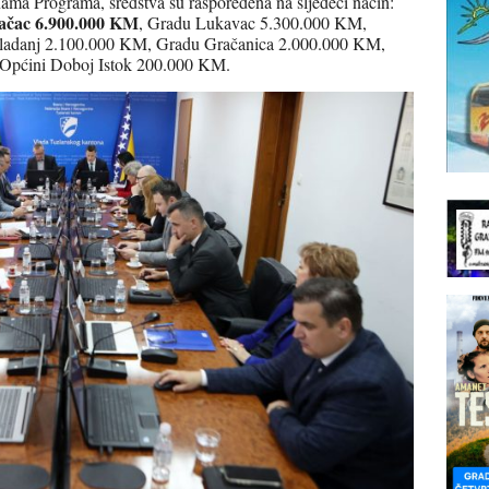
ma Programa, sredstva su raspoređena na sljedeći način:
ačac 6.900.000 KM
, Gradu Lukavac 5.300.000 KM,
ladanj 2.100.000 KM, Gradu Gračanica 2.000.000 KM,
te Općini Doboj Istok 200.000 KM.