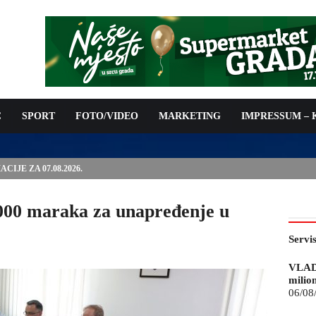
C
SPORT
FOTO/VIDEO
MARKETING
IMPRESSUM –
ISAN UGOVOR: 6,9 MILIONA KM ZA VODOSNABDIJEVANJE
000 maraka za unapređenje u
Servi
VLAD
milio
06/08