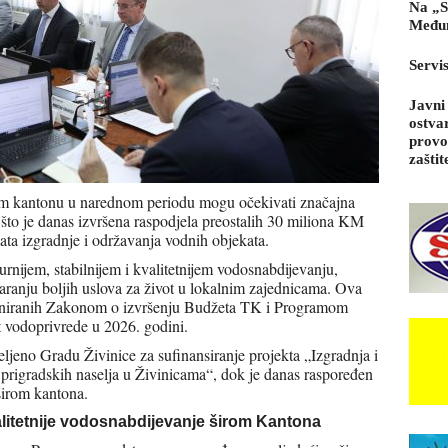
Na „S
Međun
Servi
Javni
ostva
provo
zaštit
om kantonu u narednom periodu mogu očekivati značajna
što je danas izvršena raspodjela preostalih 30 miliona KM
kata izgradnje i održavanja vodnih objekata.
gurnijem, stabilnijem i kvalitetnijem vodosnabdijevanju,
aranju boljih uslova za život u lokalnim zajednicama.
Ova
aniranih Zakonom o izvršenju Budžeta TK i Programom
t vodoprivrede u 2026. godini.
ljeno Gradu Živinice za sufinansiranje projekta „Izgradnja i
prigradskih naselja u Živinicama“, dok je danas raspoređen
širom kantona.
valitetnije vodosnabdijevanje širom Kantona