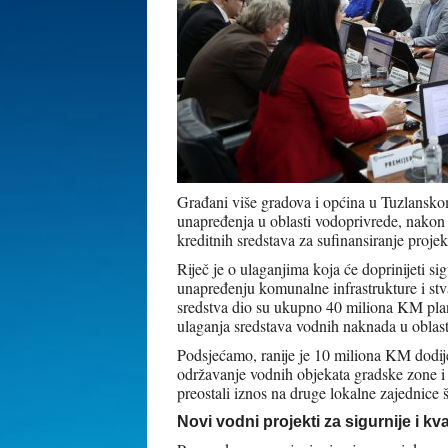
Građani više gradova i općina u Tuzlansk
unapređenja u oblasti vodoprivrede, nakon 
kreditnih sredstava za sufinansiranje proje
Riječ je o ulaganjima koja će doprinijeti si
unapređenju komunalne infrastrukture i stv
sredstva dio su ukupno 40 miliona KM pl
ulaganja sredstava vodnih naknada u oblas
Podsjećamo, ranije je 10 miliona KM dodije
održavanje vodnih objekata gradske zone i 
preostali iznos na druge lokalne zajednice 
Novi vodni projekti za sigurnije i k