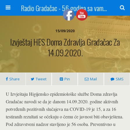
Radio Gradačac - 56 godina sa vama...
15/09/2020
Izvještaj HES Doma Zdravlja Gradačac Za
14.09.2020.
Share
Tweet
Pin
Mail
SMS
U Izvještaju Higijensko epidemiološke službe Doma zdravlja
Gradačac navodi se da je danom 14.09.2020. godine aktivnih
potvrđenih pozitivnih slučajeva na COVID-19 je 15, a za 16
testiranih rezultati se očekuju o čemu će javnost biti obavještena.
Pod zdravstveni nadzor stavljeno je 56 osoba. Preventivno u