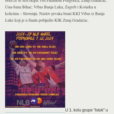
borit će se šest ekipa: Osi Paramont Podgorica, Zmaj Gradačac,
Una-Sana Bihać, Vrbas Banja Luka, Zagreb i Košarka u
kolicima – Slovenija. Naslov prvaka brani KKI Vrbas iz Banja
Luke koji je u finalu pobijedio KIK Zmaj Gradačac.
U 1. kolu grupe “Istok” u