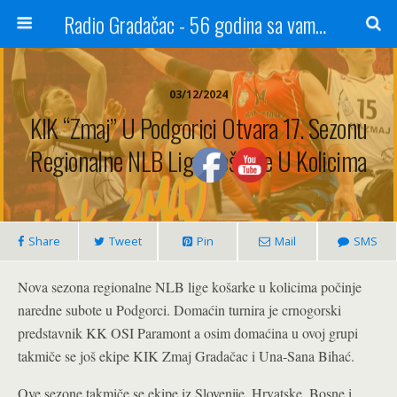
Radio Gradačac - 56 godina sa vama...
03/12/2024
KIK “Zmaj” U Podgorici Otvara 17. Sezonu
Regionalne NLB Lige Košarke U Kolicima
Share
Tweet
Pin
Mail
SMS
Nova sezona regionalne NLB lige košarke u kolicima počinje
naredne subote u Podgorci. Domaćin turnira je crnogorski
predstavnik KK OSI Paramont a osim domaćina u ovoj grupi
takmiče se još ekipe KIK Zmaj Gradačac i Una-Sana Bihać.
Ove sezone takmiče se ekipe iz Slovenije, Hrvatske, Bosne i