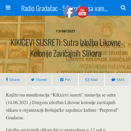
Radio Gradačac - 56 godina sa vama...
13/06/2021
KIKIĆEVI SUSRETI: Sutra Izložba Likovne
Kolonije Zavičajnih Slikara
Share
Tweet
Pin
Mail
SMS
Književna manifestacija “Kikićevi susreti” nastavlja se sutra
(14.06.2021.) Drugom izložbm Likovne kolonije zavičajnih
slikara u organizaciji Bošnjačke zajednice kulture “Preporod”
Gradačac.
Izložba zavičajnih slikara bit će postavljena u 12 sati u