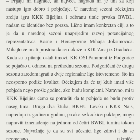
– Prijaju mi nagrade, ali najveća nagrada mi je tim za koji
nastupa igra dobro i pobjeđuje. U narednoj sezoni očekujem
zreliju igru KKK Bijeljina i odbranu titule prvaka BWBL,
nadam se identično bez poraza. Lično imam konkretan cilj, a to
je da u narednoj sezoni unaprijedim razvoj potencijalnog
reprezentativca Bosne i Hercegovine Mihajla Joksimovića.
Mihajlo će imati prostora da se dokaže u KIK Zmaj iz Gradačca.
Kada su u pitanju ostali timovi, KK OSI Paramont iz Podgorice
se pojačao u odnosu na prethodnu sezonu. Podgoričani će drugu
sezonu zaredom igrati u dvije regionalne lige istovremeno, što im
neosporno podiže kvalitet. Očekujem da će taj klub imati više
pobjeda nego prošle godine, ako budu kompletni. Naravno, mi u
KKK Bijeljina ćemo se potruditi da te pobjede ne budu protiv
našeg tima. Druga dva kluba, BKHU Levski i KKK Nais,
napreduju iz godine u godinu, pa ako se kockice poklope, mogu
napraviti iznenađenje na jednom od četiri BWBL turnira tokom
sezone. Najvažnije je da su svi učesnici lige zdravi i da se
neometano takmiče.