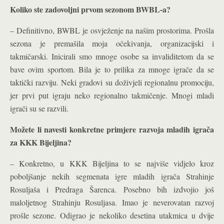
Koliko ste zadovoljni prvom sezonom BWBL-a?
– Definitivno, BWBL je osvježenje na našim prostorima. Prošla
sezona je premašila moja očekivanja, organizacijski i
takmičarski. Inicirali smo mnoge osobe sa invaliditetom da se
bave ovim sportom. Bila je to prilika za mnoge igrače da se
taktički razviju. Neki gradovi su doživjeli regionalnu promociju,
jer prvi put igraju neko regionalno takmičenje. Mnogi mladi
igrači su se razvili.
Možete li navesti konkretne primjere razvoja mladih igrača
za KKK Bijeljina?
– Konkretno, u KKK Bijeljina to se najviše vidjelo kroz
poboljšanje nekih segmenata igre mladih igrača Strahinje
Rosuljaša i Predraga Šarenca. Posebno bih izdvojio još
maloljetnog Strahinju Rosuljasa. Imao je neverovatan razvoj
prošle sezone. Odigrao je nekoliko desetina utakmica u dvije