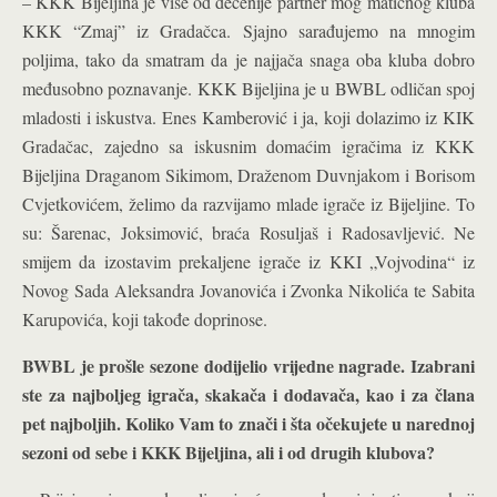
– KKK Bijeljina je više od decenije partner mog matičnog kluba
KKK “Zmaj” iz Gradačca. Sjajno sarađujemo na mnogim
poljima, tako da smatram da je najjača snaga oba kluba dobro
međusobno poznavanje. KKK Bijeljina je u BWBL odličan spoj
mladosti i iskustva. Enes Kamberović i ja, koji dolazimo iz KIK
Gradačac, zajedno sa iskusnim domaćim igračima iz KKK
Bijeljina Draganom Sikimom, Draženom Duvnjakom i Borisom
Cvjetkovićem, želimo da razvijamo mlade igrače iz Bijeljine. To
su: Šarenac, Joksimović, braća Rosuljaš i Radosavljević. Ne
smijem da izostavim prekaljene igrače iz KKI „Vojvodina“ iz
Novog Sada Aleksandra Jovanovića i Zvonka Nikolića te Sabita
Karupovića, koji takođe doprinose.
BWBL je prošle sezone dodijelio vrijedne nagrade. Izabrani
ste za najboljeg igrača, skakača i dodavača, kao i za člana
pet najboljih. Koliko Vam to znači i šta očekujete u narednoj
sezoni od sebe i KKK Bijeljina, ali i od drugih klubova?