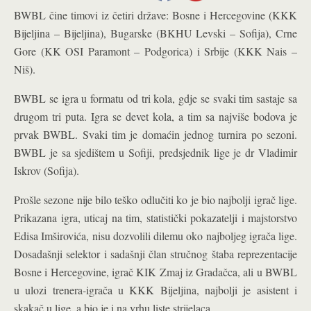
BWBL čine timovi iz četiri države: Bosne i Hercegovine (KKK
Bijeljina – Bijeljina), Bugarske (BKHU Levski – Sofija), Crne
Gore (KK OSI Paramont – Podgorica) i Srbije (KKK Nais –
Niš).
BWBL se igra u formatu od tri kola, gdje se svaki tim sastaje sa
drugom tri puta. Igra se devet kola, a tim sa najviše bodova je
prvak BWBL. Svaki tim je domaćin jednog turnira po sezoni.
BWBL je sa sjedištem u Sofiji, predsjednik lige je dr Vladimir
Iskrov (Sofija).
Prošle sezone nije bilo teško odlučiti ko je bio najbolji igrač lige.
Prikazana igra, uticaj na tim, statistički pokazatelji i majstorstvo
Edisa Imširovića, nisu dozvolili dilemu oko najboljeg igrača lige.
Dosadašnji selektor i sadašnji član stručnog štaba reprezentacije
Bosne i Hercegovine, igrač KIK Zmaj iz Gradačca, ali u BWBL
u ulozi trenera-igrača u KKK Bijeljina, najbolji je asistent i
skakač u lige, a bio je i na vrhu liste strijelaca.