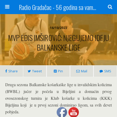
Radio Gradačac - 56 godina sa vama...
16/10/2022
MVP EDIS IMŠIROVIĆ: NJEGUJEMO IDEJU
BALKANSKE LIGE
Share
Tweet
Pin
Mail
SMS
Druga sezona Balkanske košarkaške lige u invalidskim kolicima
(BWBL) jučer je počela u Bijeljini a domaćin prvog
ovosezonskog turnira je Klub košarke u kolicima (KKK)
Bijeljina koji je u prvoj sezoni dominirao ligom, sa svih devet
pobjeda.