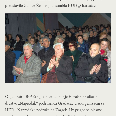
predstavile članice Ženskog ansambla KUD „Gradačac“.
Organizator Božićnog koncerta bilo je Hrvatsko kulturno
društvo „Napredak“ podružnica Gradačac u suorganizaciji sa
HKD „Napredak“ podružnica Zagreb. Uz prigodne pjesme