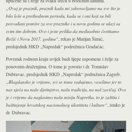
upućene su i želje za svaku sreću u božićnim danima.
„Ovaj je praznik, praznik kada mi zaboravljamo na sve što je
bilo loše u prethodnom periodu, kada se i oni koji su bili
posvađani pomire za ove praznike i u novu godinu se ulazi sa
svim tim dobrim. Ovo i jeste prilika da međusobno čestitamo
Božić i Novu 2017. godinu“
, rekao je Marijan Šimić,
predsjednik HKD „Napredak“ podružnica Gradačac.
Povratak rodnom kraju uvijek budi lijepe uspomene i želje za
ponovnim druženjima. O tome je govorio i dr. Tomislav
Dubravac, predsjednik HKD „Napredak“ podružnica Zagreb.
„Blagdansko je vrijeme, svi se tome radujemo, veselimo jer to
nas sjeća na naše djetinjstvo, našu tradiciju, na naš zavičaj. Ovo
je i vrijeme da naglasimo našu misiju Napretka, to je zaštita i
baštinjenje hrvatskog nacionalnog identiteta i kulture“
, istako je
dr. Dubravac.