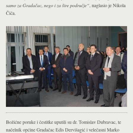
samo za Gradačac, nego i za šire područje“
, naglasio je Nikola
Čiča.
Božićne poruke i čestitke uputili su dr. Tomislav Dubravac, te
načelnik općine Gradačac Edis Dervišagić i velečasni Marko