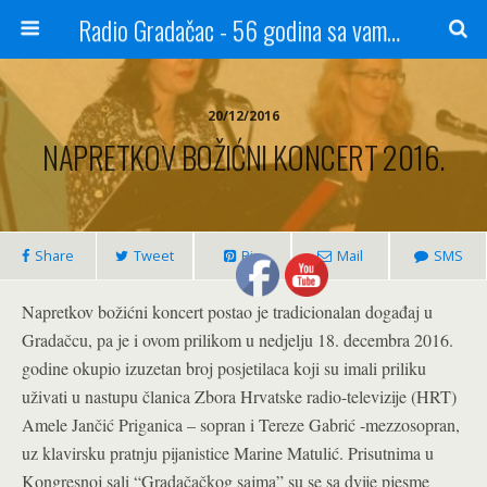
Radio Gradačac - 56 godina sa vama...
20/12/2016
NAPRETKOV BOŽIĆNI KONCERT 2016.
Share
Tweet
Pin
Mail
SMS
Napretkov božićni koncert postao je tradicionalan događaj u
Gradačcu, pa je i ovom prilikom u nedjelju 18. decembra 2016.
godine okupio izuzetan broj posjetilaca koji su imali priliku
uživati u nastupu članica Zbora Hrvatske radio-televizije (HRT)
Amele Jančić Priganica – sopran i Tereze Gabrić -mezzosopran,
uz klavirsku pratnju pijanistice Marine Matulić. Prisutnima u
Kongresnoj sali “Gradačačkog sajma” su se sa dvije pjesme