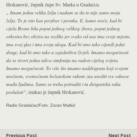
Hrskanović, župnik župe Sv. Marka u Gradačcu.
„ Imam jednu veliku želju i nadam se da to nije samo moja
želja. To je isto kao pozdrav i poruka. E, kamo sreće, kad bi
cijela Bosne bila poput jednog velikog zbora, poput jednog
orkestra bez obzira na razlike jer svako od nas ima svoje mjesto,
ima svoj glas i ima svoju ulogu. Kad bi smo tako cijenili jedni
druge, kad bi smo tako u zajedništvu živjeli. Imamo mogućnosti
da se stvori jedna takva simfonija na radost cijelog svijeta.
Imamo mogućnosti. To više što imamo naddrigenta koji svojom
moćnom, svemoćnom božanskom rukom zna urediti sve odnose
mađu ljudima. Samo se treba potruditi i tu dirigentsku ruku
poslušati“
, istakao je župnik Hrskanović.
Radio Gradačac/Foto: Zoran Matkić
Previous Post
Next Post