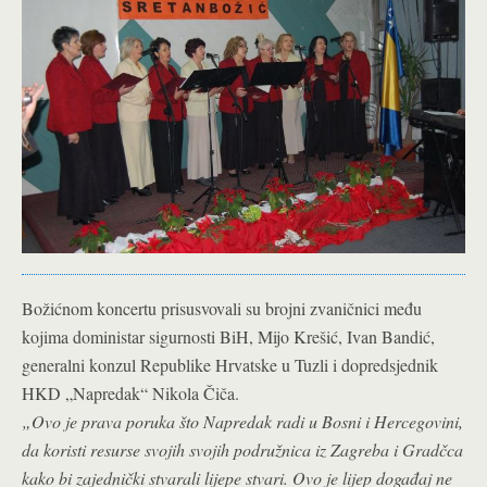
Božićnom koncertu prisusvovali su brojni zvaničnici među
kojima doministar sigurnosti BiH, Mijo Krešić, Ivan Bandić,
generalni konzul Republike Hrvatske u Tuzli i dopredsjednik
HKD „Napredak“ Nikola Čiča.
„Ovo je prava poruka što Napredak radi u Bosni i Hercegovini,
da koristi resurse svojih svojih podružnica iz Zagreba i Gradčca
kako bi zajednički stvarali lijepe stvari. Ovo je lijep događaj ne