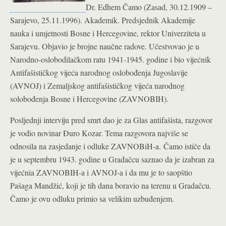
Dr. Edhem Čamo (Zasad, 30.12.1909 –
Sarajevo, 25.11.1996). Akademik. Predsjednik Akademije
nauka i umjetnosti Bosne i Hercegovine, rektor Univerziteta u
Sarajevu. Objavio je brojne naučne radove. Učestvovao je u
Narodno-oslobodilačkom ratu 1941-1945. godine i bio vijećnik
Antifašističkog vijeća narodnog oslobođenja Jugoslavije
(AVNOJ) i Zemaljskog antifašističkog vijeća narodnog
solobođenja Bosne i Hercegovine (ZAVNOBIH).
Posljednji interviju pred smrt dao je za Glas antifašista, razgovor
je vodio novinar Đuro Kozar. Tema razgovora najviše se
odnosila na zasjedanje i odluke ZAVNOBiH-a. Čamo ističe da
je u septembru 1943. godine u Gradačcu saznao da je izabran za
vijećnia ZAVNOBIH-a i AVNOJ-a i da mu je to saopštio
Pašaga Mandžić, koji je tih dana boravio na terenu u Gradačcu.
Čamo je ovu odluku primio sa velikim uzbuđenjem.