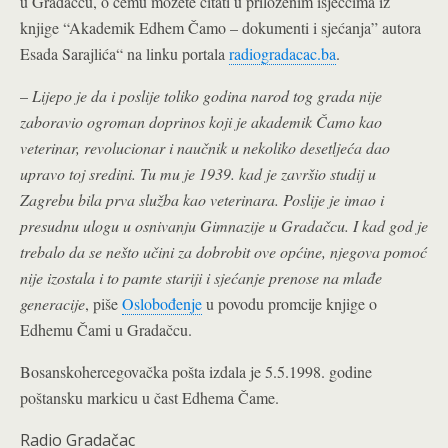
u Gradačcu, o čemu možete čitati u priloženim isječcima iz
knjige “Akademik Edhem Čamo – dokumenti i sjećanja” autora
Esada Sarajlića“ na linku portala
radiogradacac.ba
.
–
Lijepo je da i poslije toliko godina narod tog grada nije
zaboravio ogroman doprinos koji je akademik Čamo kao
veterinar, revolucionar i naučnik u nekoliko desetljeća dao
upravo toj sredini. Tu mu je 1939. kad je završio studij u
Zagrebu bila prva služba kao veterinara. Poslije je imao i
presudnu ulogu u osnivanju Gimnazije u Gradačcu. I kad god je
trebalo da se nešto učini za dobrobit ove općine, njegova pomoć
nije izostala i to pamte stariji i sjećanje prenose na mlađe
generacije
, piše
Oslobođenje
u povodu promcije knjige o
Edhemu Čami u Gradačcu.
Bosanskohercegovačka pošta izdala je 5.5.1998. godine
poštansku markicu u čast Edhema Čame.
Radio Gradačac