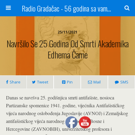
Radio Gradačac - 56 godina sa vama...
25/11/2021
Navršilo Se 25 Godina Od Smrti Akademika
Edhema Čame
Share
Tweet
Pin
Mail
SMS
Danas se navršva 25. godišnjica smrti antifašiste, nosioca
Partizanske spomenice 1941. godine, vijećnika Antifašističkog
vijeća narodnog oslobođenja Jugoslavije (AVNOJ) i Zemaljskog
antifašističkog vijeća narodnog solobođenja Bosne i
Hercegovine (ZAVNOBIH), univerzitetskog profesora i