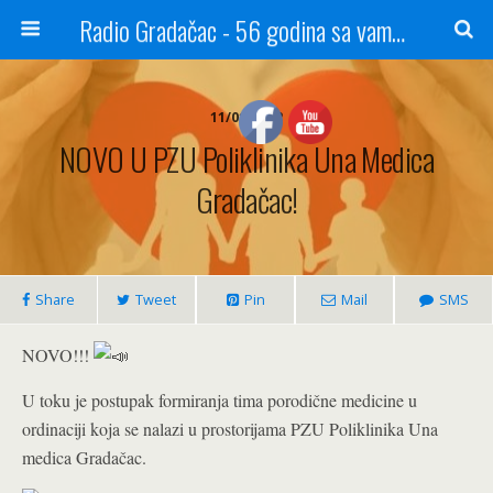
Radio Gradačac - 56 godina sa vama...
11/01/2022
NOVO U PZU Poliklinika Una Medica
Gradačac!
Share
Tweet
Pin
Mail
SMS
NOVO!!!
U toku je postupak formiranja tima porodične medicine u
ordinaciji koja se nalazi u prostorijama PZU Poliklinika Una
medica Gradačac.