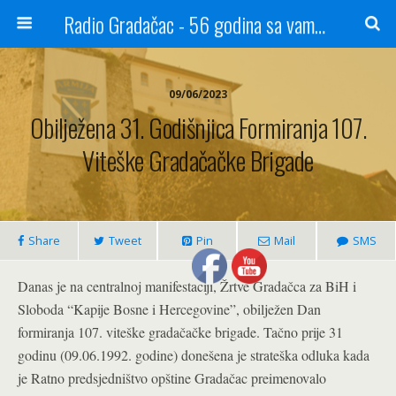
Radio Gradačac - 56 godina sa vama...
09/06/2023
Obilježena 31. Godišnjica Formiranja 107.
Viteške Gradačačke Brigade
Share
Tweet
Pin
Mail
SMS
Danas je na centralnoj manifestaciji, Žrtve Gradačca za BiH i
Sloboda “Kapije Bosne i Hercegovine”, obilježen Dan
formiranja 107. viteške gradačačke brigade. Tačno prije 31
godinu (09.06.1992. godine) donešena je strateška odluka kada
je Ratno predsjedništvo opštine Gradačac preimenovalo