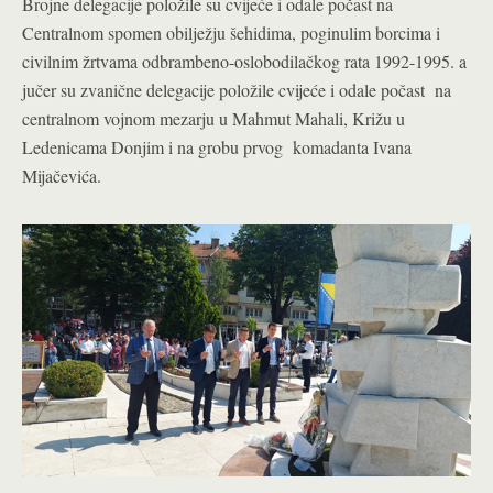
Brojne delegacije položile su cvijeće i odale počast na
Centralnom spomen obilježju šehidima, poginulim borcima i
civilnim žrtvama odbrambeno-oslobodilačkog rata 1992-1995. a
jučer su zvanične delegacije položile cvijeće i odale počast na
centralnom vojnom mezarju u Mahmut Mahali, Križu u
Ledenicama Donjim i na grobu prvog komadanta Ivana
Mijačevića.