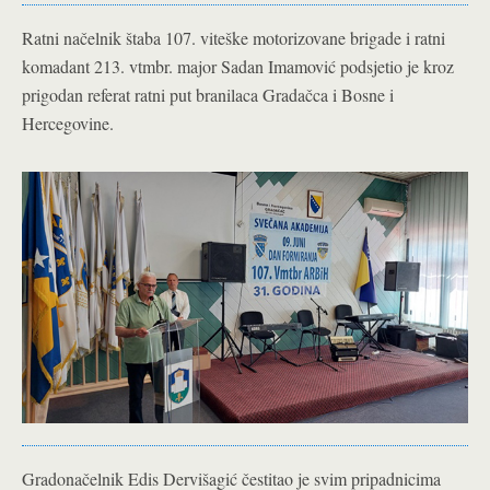
Ratni načelnik štaba 107. viteške motorizovane brigade i ratni
komadant 213. vtmbr. major Sadan Imamović podsjetio je kroz
prigodan referat ratni put branilaca Gradačca i Bosne i
Hercegovine.
Gradonačelnik Edis Dervišagić čestitao je svim pripadnicima