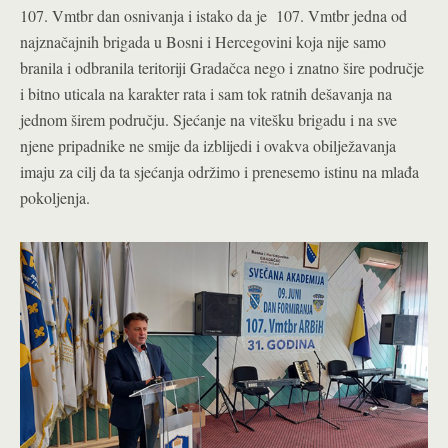
107. Vmtbr dan osnivanja i istako da je 107. Vmtbr jedna od
najznačajnih brigada u Bosni i Hercegovini koja nije samo
branila i odbranila teritoriji Gradačca nego i znatno šire područje
i bitno uticala na karakter rata i sam tok ratnih dešavanja na
jednom širem području. Sjećanje na vitešku brigadu i na sve
njene pripadnike ne smije da izblijedi i ovakva obilježavanja
imaju za cilj da ta sjećanja održimo i prenesemo istinu na mlađa
pokoljenja.