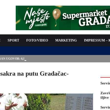
C
SPORT
FOTO/VIDEO
MARKETING
IMPRESSUM –
ISAN UGOVOR: 6,9 MILIONA KM ZA VODOSNABDIJEVANJE
asakra na putu Gradačac-
Servi
Završ
šljiv
Servi