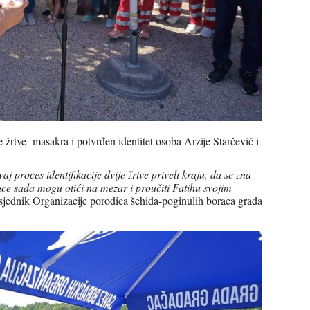
je žrtve masakra i potvrđen identitet osoba Arzije Starčević i
 proces identifikacije dvije žrtve priveli kraju, da se zna
dice sada mogu otići na mezar i proučiti Fatihu svojim
sjednik Organizacije porodica šehida-poginulih boraca grada