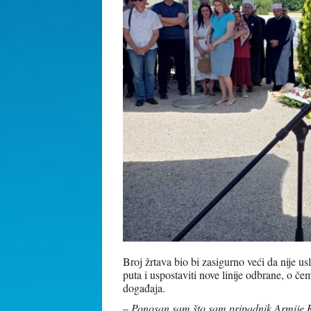
Broj žrtava bio bi zasigurno veći da nije usl
puta i uspostaviti nove linije odbrane, o 
događaja.
–
Ponosan sam što sam pripadnik Armije R