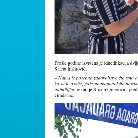
Prošle godine izvršena je idnetifikacija dvi
Safeta Imširovića.
–
Nama je posebno zadovoljstvo što smo ovaj
ko su te osobe, gdje su ukopani i što poro
najmilijim
, rekao je Razim Omerović, pred
Gradačac.