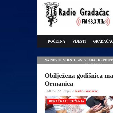
POČETNA
VIJESTI
GRADAČA
NAJNOVIJE VIJESTI
VLADA TK – POTP
GRADAČCA
Obilježena godišnica m
Ormanica
01/07/2022 | objavio
Radio Gradačac
BORAČKA UDRUŽENJA