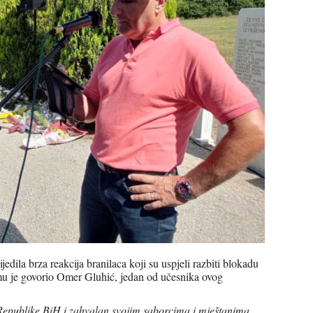
ijedila brza reakcija branilaca koji su uspjeli razbiti blokadu
čemu je govorio Omer Gluhić, jedan od učesnika ovog
epublike BiH i zahvalan svojim saborcima i mještanima