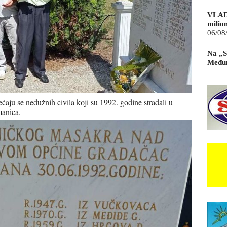
VLAD
milio
06/08
Na „S
Međun
ćaju se nedužnih civila koji su 1992. godine stradali u
manica.