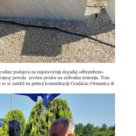
. godine podsjeća na najstravičniji događaj odbrambeno-
vojnog povoda izvršen prodor na slobodnu teritoriju. Tom
ji se se zatekli na putnoj komunikaciji Gradačac-Ormanica ili