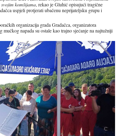
a svojim komšijama
, rekao je Gluhić opisujući tragične
dačca uspjeli protjerati ubačenu neprijateljsku grupu i
oračkih organizacija grada Gradačca, organizatora
g mučkog napada su ostale kao trajno sjećanje na najtužniji