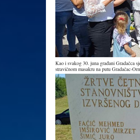
Kao i svakog 30. juna građani Gradačca sje
stravičnom masakru na putu Gradačac-Or