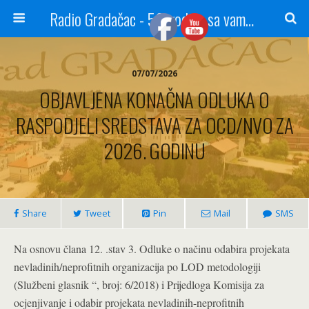
Radio Gradačac - 56 godina sa vama...
07/07/2026
OBJAVLJENA KONAČNA ODLUKA O
RASPODJELI SREDSTAVA ZA OCD/NVO ZA
2026. GODINU
Share
Tweet
Pin
Mail
SMS
Na osnovu člana 12. .stav 3. Odluke o načinu odabira projekata
nevladinih/neprofitnih organizacija po LOD metodologiji
(Službeni glasnik “, broj: 6/2018) i Prijedloga Komisija za
ocjenjivanje i odabir projekata nevladinih-neprofitnih