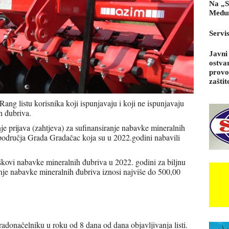
Na „S
Međun
Servi
Javni
ostva
provo
zaštit
ng listu korisnika koji ispunjavaju i koji ne ispunjavaju
h đubriva.
je prijava (zahtjeva) za sufinansiranje nabavke mineralnih
a područja Grada Gradačac koja su u 2022.godini nabavili
oškovi nabavke mineralnih đubriva u 2022. godini za biljnu
nje nabavke mineralnih đubriva iznosi najviše do 500,00
gradonačelniku u roku od 8 dana od dana objavljivanja listi.