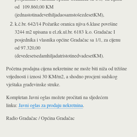
od 109.860,00 KM
(jednastotinadevethiljadaosamstošezdesetKM),
k.č.br. 642/14 Požarike oranica njiva 6.klase površine
3244 m2 upisana u el.zk.ul.br. 6183
k.o. Gradačac I
posjednika i vlasnika općine Gradačac sa 1/1, za cijenu
od 97.320,00
(devedesetsedamhiljadatristotinedvadesetKM).
Početna prodajna cijena nekretnine ne može biti niža od tržišne
vrijednosti i iznosi 30 KM/m2, a shodno procjeni sudskog
vještaka građevinske struke.
Kompletan Javni oglas možete pročitati na sljedećem
linku:
Javni oglas za prodaju nekretnina
.
Radio Gradačac / Općina Gradačac