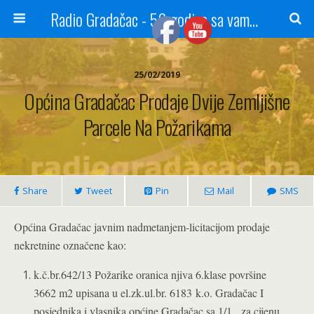
Radio Gradačac - 56 godina sa vama...
25/02/2019
Općina Gradačac Prodaje Dvije Zemljišne
Parcele Na Požarikama
Share
Tweet
Pin
Mail
SMS
Općina Gradačac javnim nadmetanjem-licitacijom prodaje
nekretnine označene kao:
k.č.br.642/13 Požarike oranica njiva 6.klase površine
3662 m2 upisana u el.zk.ul.br. 6183
k.o. Gradačac I
posjednika i vlasnika općine Gradačac sa 1/1, za cijenu