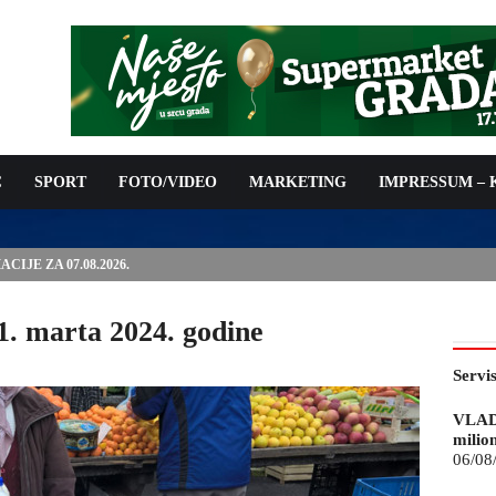
C
SPORT
FOTO/VIDEO
MARKETING
IMPRESSUM –
ISAN UGOVOR: 6,9 MILIONA KM ZA VODOSNABDIJEVANJE
 1. marta 2024. godine
Servi
VLAD
milio
06/08