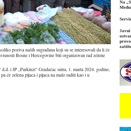
Na „S
Međun
Servi
Javni
ostva
provo
zaštit
liko poziva naših sugrađana koji su se interesovali da li će
visnosti Bosne i Hercegovine biti organizovan rad zelene
.d. i JP „Parkinzi“ Gradačac sutra, 1. marta 2024. godine,
a će zelena pijaca i pijaca na malo raditi kao i u