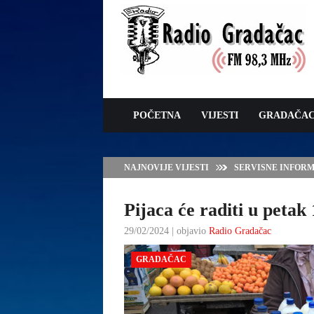
POČETNA
VIJESTI
GRADAČA
NAJNOVIJE VIJESTI
VLADA TK – POTP
GRADAČCA
Pijaca će raditi u petak
29/02/2024 | objavio
Radio Gradačac
GRADAČAC