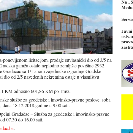
Na „S
Međun
Servi
Javni
ostva
provo
zaštit
onovljenom licitacijom, prodaje suvlasnički dio od 3/5 na
 Gradska garaža ostalo neplodno zemljište površine 2932
 Gradačac sa 1/1 a radi zajedničke izgradnje Gradske
i dio od 2/5 navedenih nekretnina ostaje u vlasništvu
92,11 KM odnosno 601,86 KM po 1m/2.
ćinske službe za geodetske i imovinsko-pravne poslove, soba
, dana 18.12.2018.godine u 9.00 sati.
Općini Gradačac – Služba za geodetske i imovinsko-pravne
od 07.30 do 16.00 sati.
dac.ba
.