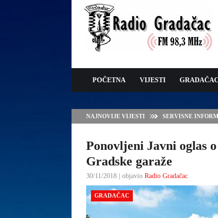
POČETNA
VIJESTI
GRADAČA
NAJNOVIJE VIJESTI
VLADA TK – POTP
GRADAČCA
Ponovljeni Javni oglas o
Gradske garaže
30/11/2018 | objavio
Radio Gradačac
GRADAČAC