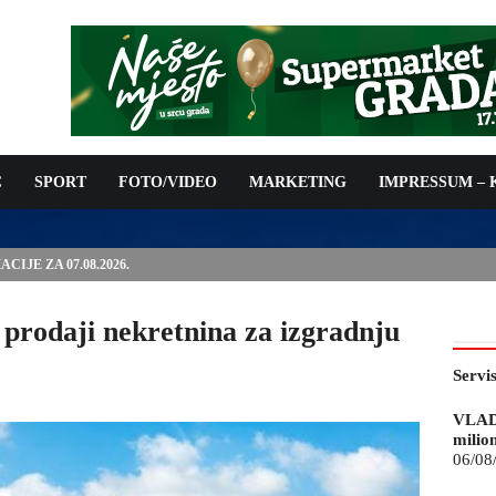
C
SPORT
FOTO/VIDEO
MARKETING
IMPRESSUM –
ISAN UGOVOR: 6,9 MILIONA KM ZA VODOSNABDIJEVANJE
 prodaji nekretnina za izgradnju
Servi
VLAD
milio
06/08