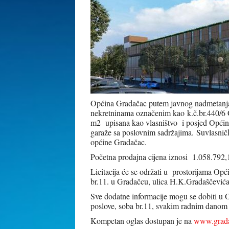
Općina Gradačac putem javnog nadmetanja-p
nekretninama označenim kao
k.č.br.440/6
m2 upisana kao vlasništvo i posjed Općine
garaže sa poslovnim sadržajima.
Suvlasničk
općine Gradačac.
Početna prodajna cijena iznosi 1.058.7
Licitacija će se održati u prostorijama Op
br.11. u Gradačcu, ulica H.K.Gradaščevića
Sve dodatne informacije mogu se dobiti u 
poslove, soba br.11, svakim radnim danom 
Kompetan oglas dostupan je na
www.grada