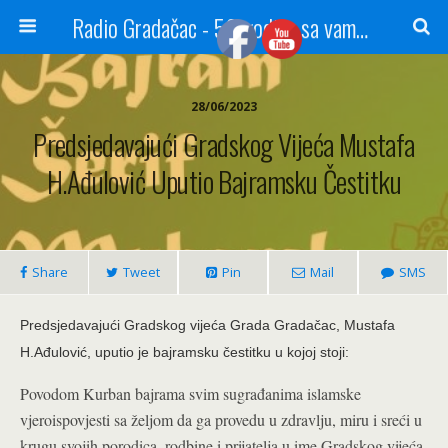
Radio Gradačac - 56 godina sa vama...
28/06/2023
Predsjedavajući Gradskog Vijeća Mustafa
H.Ađulović Uputio Bajramsku Čestitku
Share
Tweet
Pin
Mail
SMS
Predsjedavajući Gradskog vijeća Grada Gradačac, Mustafa
H.Ađulović, uputio je bajramsku čestitku u kojoj stoji:
Povodom Kurban bajrama svim sugrađanima islamske
vjeroispovjesti sa željom da ga provedu u zdravlju, miru i sreći u
krugu svojih porodica, rodbine i prijatelja u ime Gradskog vijeća