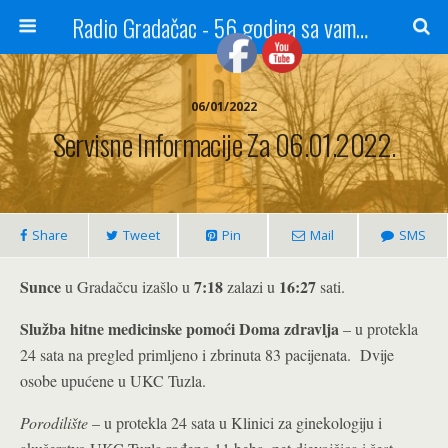
Radio Gradačac - 56 godina sa vama...
06/01/2022
Servisne Informacije Za 06.01.2022.
Share
Tweet
Pin
Mail
SMS
Sunce
7:18
16:27
u Gradačcu izašlo u
zalazi u
sati.
Služba hitne medicinske pomoći Doma zdravlja
– u protekla
24 sata na pregled primljeno i zbrinuta 83 pacijenata. Dvije
osobe upućene u UKC Tuzla.
Porodilište
– u protekla 24 sata u Klinici za ginekologiju i