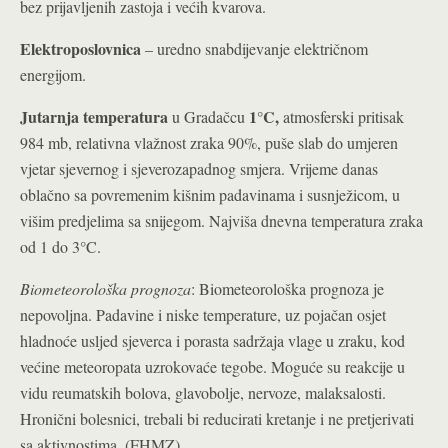
bez prijavljenih zastoja i većih kvarova.
Elektroposlovnica
– uredno snabdijevanje električnom
energijom.
Jutarnja temperatura
1°C
,
u Gradačcu
atmosferski pritisak
984 mb, relativna vlažnost zraka 90%, puše slab do umjeren
vjetar sjevernog i sjeverozapadnog smjera. Vrijeme danas
oblačno sa povremenim kišnim padavinama i susnježicom, u
višim predjelima sa snijegom. Najviša dnevna temperatura zraka
od 1 do 3°C.
Biometeorološka prognoza
: Biometeorološka prognoza je
nepovoljna. Padavine i niske temperature, uz pojačan osjet
hladnoće usljed sjeverca i porasta sadržaja vlage u zraku, kod
većine meteoropata uzrokovaće tegobe. Moguće su reakcije u
vidu reumatskih bolova, glavobolje, nervoze, malaksalosti.
Hronični bolesnici, trebali bi reducirati kretanje i ne pretjerivati
sa aktivnostima. (FHMZ)