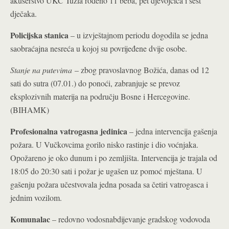
akušerstvo UKC Tuzla rođeno 11 beba, pet djevojčica i šest
dječaka.
Policijska stanica
– u izvještajnom periodu dogodila se jedna
saobraćajna nesreća u kojoj su povrijeđene dvije osobe.
Stanje na putevima
– zbog pravoslavnog Božića, danas od 12
sati do sutra (07.01.) do ponoći, zabranjuje se prevoz
eksplozivnih materija na području Bosne i Hercegovine.
(BIHAMK)
Profesionalna vatrogasna jedinica
– jedna intervencija gašenja
požara. U Vučkovcima gorilo nisko rastinje i dio voćnjaka.
Opožareno je oko dunum i po zemljišta. Intervencija je trajala od
18:05 do 20:30 sati i požar je ugašen uz pomoć mještana. U
gašenju požara učestvovala jedna posada sa četiri vatrogasca i
jednim vozilom.
Komunalac
– redovno vodosnabdijevanje gradskog vodovoda