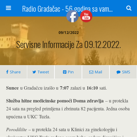
Radio Gradačac - 56 godina sa vama...
09/12/2022
Servisne Informacije Za 09.12.2022.
Share
Tweet
Pin
Mail
SMS
Sunce
7:07
16:10
u Gradačcu izašlo u
zalazi u
sati.
Služba hitne medicinske pomoći Doma zdravlja
– u protekla
24 sata na pregled primljena i zbrinuta 82 pacijenta. Jedna osoba
upućena u UKC Tuzla.
Porodilište
– u protekla 24 sata u Klinici za ginekologiju i