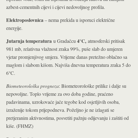
azbest-cementnih cijevi i cijevi nedovoljnog profila.
Elektroposlovnica
– nema prekida u isporuci električne
energije.
Jutarnja temperatura
4°C,
u Gradačcu
atmosferski pritisak
981 mb, relativna vlažnost zraka 99%, puše slab do umjeren
vjetar promjenjivog smjera. Vrijeme danas pretežno oblačno sa
maglom i slabom kišom. Najviša dnevna temperatura zraka 5 do
°
6
C.
Biometeorološka prognoza
: Biometeorološke prilike i dalje su
nepovoljne. Toplo vrijeme za ovo doba godine, praćeno
padavinama, uzrokovaće jače tegobe kod osjetljivih osoba,
izraženije tokom prijepodneva. Poželjno je ne izlagati se
pretjeranim aktivnostima, posvetiti pažnju odijevanju i zaštiti od
kiše. (FHMZ)