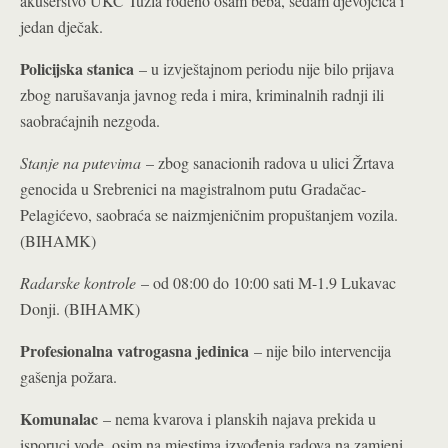
akušerstvo UKC Tuzla rođeno osam beba, sedam djevojčica i
jedan dječak.
Policijska stanica
– u izvještajnom periodu nije bilo prijava
zbog narušavanja javnog reda i mira, kriminalnih radnji ili
saobraćajnih nezgoda.
Stanje na putevima
– zbog sanacionih radova u ulici Žrtava
genocida u Srebrenici na magistralnom putu Gradačac-
Pelagićevo, saobraća se naizmjeničnim propuštanjem vozila.
(BIHAMK)
Radarske kontrole
– od 08:00 do 10:00 sati M-1.9 Lukavac
Donji. (BIHAMK)
Profesionalna vatrogasna jedinica
– nije bilo intervencija
gašenja požara.
Komunalac
– nema kvarova i planskih najava prekida u
isporuci vode, osim na mjestima izvođenja radova na zamjeni