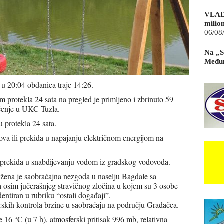
VLAD
milio
06/08
Na „S
Međun
 u 20:04 obdanica traje 14:26.
protekla 24 sata na pregled je primljeno i zbrinuto 59
ječenje u UKC Tuzla.
 u protekla 24 sata.
ova ili prekida u napajanju električnom energijom na
 prekida u snabdijevanju vodom iz gradskog vodovoda.
lježena je saobraćajna nezgoda u naselju Bagdale sa
 a osim jučerašnjeg stravičnog zločina u kojem su 3 osobe
dentiran u rubriku “ostali događaji”.
rskih kontrola brzine u saobraćaju na području Gradačca.
 16 °C (u 7 h), atmosferski pritisak 996 mb, relativna