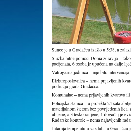
Sunce je u Gradačcu izašlo u 5:38, a zalazi
Služba hitne pomoći Doma zdravlja – tokom 
pacijenata, 6 osoba je upućena na dalje li
Vatrogasna jedinica – nije bilo intervencija
Elektroposlovnica – nema prijavljenih kvar
području grada Gradačca.
Komunalac – nema prijavljenih kvarova ili
Policijska stanica – u protekla 24 sata abi
materijalnom štetom bez povrijeđenih lica,
ubijene, a 3 teško ranjene, 1 događaj je evi
Radarske kontrole – nema najavljenih rada
Jutarnja temperatura vazduha u Gradačcu je