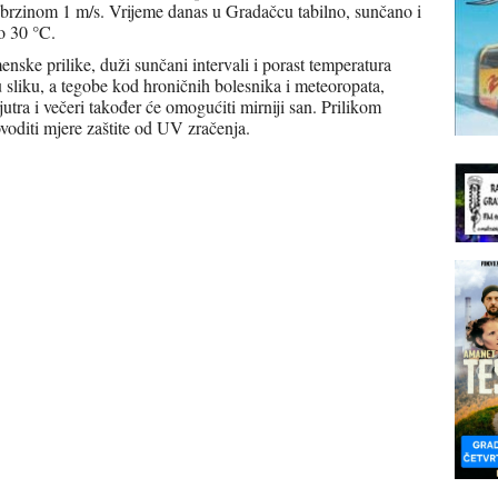
 brzinom 1 m/s. Vrijeme danas u Gradačcu tabilno, sunčano i
o 30 °C.
ske prilike, duži sunčani intervali i porast temperatura
 sliku, a tegobe kod hroničnih bolesnika i meteoropata,
jutra i večeri također će omogućiti mirniji san. Prilikom
voditi mjere zaštite od UV zračenja.