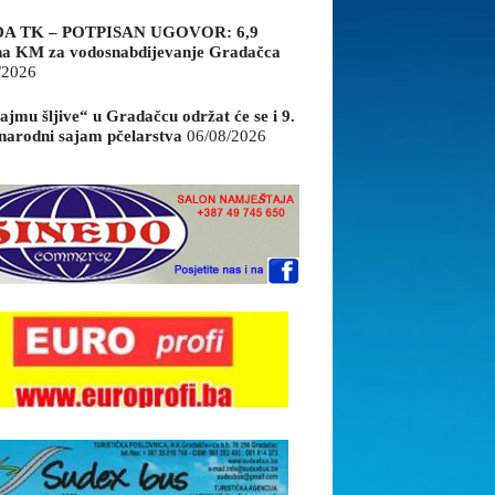
A TK – POTPISAN UGOVOR: 6,9
na KM za vodosnabdijevanje Gradačca
/2026
ajmu šljive“ u Gradačcu održat će se i 9.
arodni sajam pčelarstva
06/08/2026