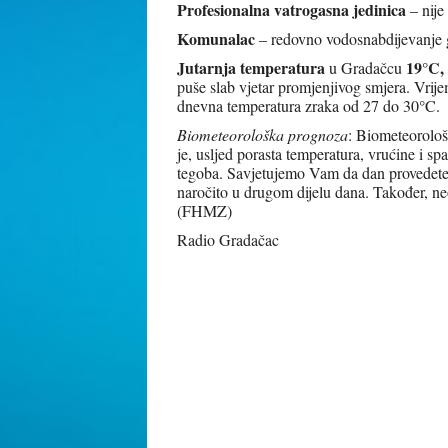
Profesionalna vatrogasna jedinica
– nije
Komunalac
– redovno vodosnabdijevanje g
Jutarnja temperatura
19°C
,
u Gradačcu
puše slab vjetar promjenjivog smjera. Vrij
°
dnevna temperatura zraka od 27 do 30
C.
Biometeorološka prognoza
: Biometeorološk
je, usljed porasta temperatura, vrućine i 
tegoba. Savjetujemo Vam da dan provedete n
naročito u drugom dijelu dana. Također, ne
(FHMZ)
Radio Gradačac