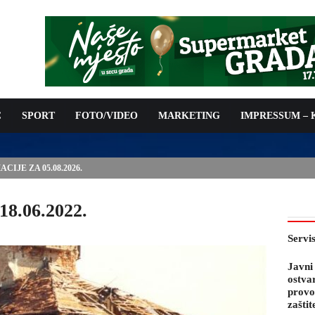
C
SPORT
FOTO/VIDEO
MARKETING
IMPRESSUM –
IJE ZA 05.08.2026.
18.06.2022.
Servi
Javni
ostva
provo
zaštit