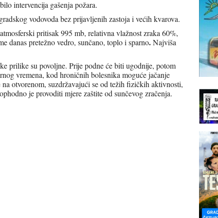
 bilo intervencija gašenja požara.
radskog vodovoda bez prijavljenih zastoja i većih kvarova.
atmosferski pritisak 995 mb, relativna vlažnost zraka 60%,
.
eme danas pretežno vedro, sunčano, toplo i sparno
Najviša
e prilike su povoljne. Prije podne će biti ugodnije, potom
sparnog vremena, kod hroničnih bolesnika moguće jačanje
a otvorenom, suzdržavajući se od težih fizičkih aktivnosti,
ophodno je provoditi mjere zaštite od sunčevog zračenja.