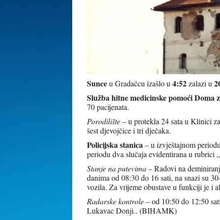
Sunce
4:52
2
u Gradačcu izašlo u
zalazi u
Služba hitne medicinske pomoći Doma z
70 pacijenata.
Porodilište
– u protekla 24 sata u Klinici 
šest djevojčice i tri dječaka.
Policijska stanica
– u izvještajnom periodu
periodu dva slučaja evidentirana u rubrici „
Stanje na putevima
– Radovi na deminiranj
danima od 08:30 do 16 sati, na snazi su 3
vozila. Za vrijeme obustave u funkciji je 
Radarske kontrole
– od 10:50 do 12:50 sat
Lukavac Donji.. (BIHAMK)