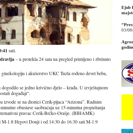
Ejub 
majst
“Pres
03/08
Agrom
godin
0:41
sati.
dravlja
– u protekla 24 sata na pregled primljeno i zbrinuto
za ginekologiju i akušerstvo UKC Tuzla rođeno devet beba,
 dogodilo se jedno krivično djelo – krađa. U izvještajnom
ostali događaji“.
u izvode se na dionici Cerik-pijaca “Arizona”. Radnim
0-minutne obustave saobraćaja uz 15-minutna propuštanja
i alternativni pravac Cerik-Brčko-Orašje. (BIHAMK)
i M-1.8 Hrgovi Donji i od 14:30 do 16:30 sati M-1.9