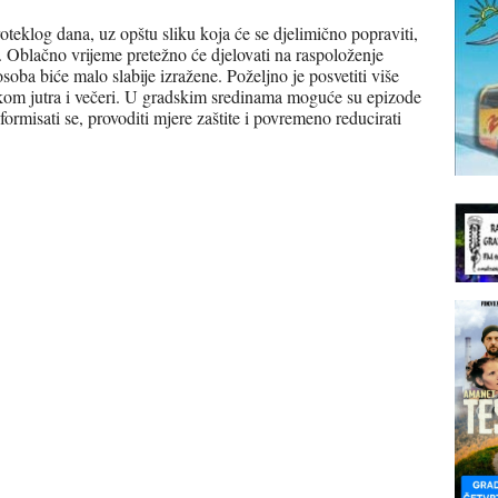
roteklog dana, uz opštu sliku koja će se djelimično popraviti,
 Oblačno vrijeme pretežno će djelovati na raspoloženje
osoba biće malo slabije izražene. Poželjno je posvetiti više
kom jutra i večeri. U gradskim sredinama moguće su epizode
formisati se, provoditi mjere zaštite i povremeno reducirati