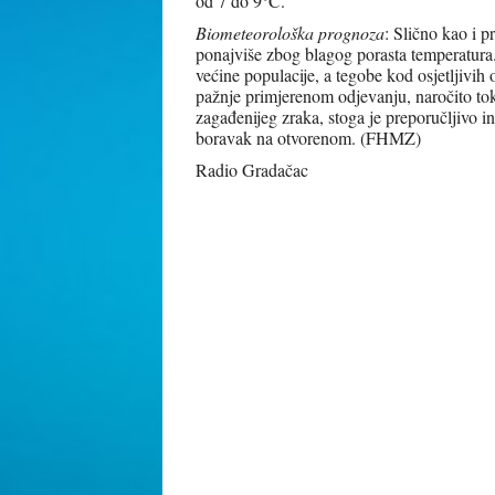
od 7 do 9°C.
Biometeorološka prognoza
: Slično kao i p
ponajviše zbog blagog porasta temperatura.
većine populacije, a tegobe kod osjetljivih 
pažnje primjerenom odjevanju, naročito to
zagađenijeg zraka, stoga je preporučljivo in
boravak na otvorenom. (FHMZ)
Radio Gradačac