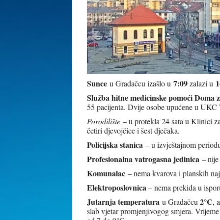
Sunce
7:09
1
u Gradačcu izašlo u
zalazi u
Služba hitne medicinske pomoći Doma z
55 pacijenta. Dvije osobe upućene u UKC 
Porodilište
– u protekla 24 sata u Klinici 
četiri djevojčice i šest dječaka.
Policijska stanica
– u izvještajnom periodu
Profesionalna vatrogasna jedinica
– nije
Komunalac
– nema kvarova i planskih naj
Elektroposlovnica
– nema prekida u isporu
Jutarnja temperatura
2°C
u Gradačcu
, 
slab vjetar promjenjivogog smjera. Vrijem