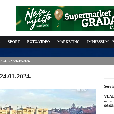
C
SPORT
FOTO/VIDEO
MARKETING
IMPRESSUM –
ISAN UGOVOR: 6,9 MILIONA KM ZA VODOSNABDIJEVANJE
24.01.2024.
Servi
VLAD
milio
06/08