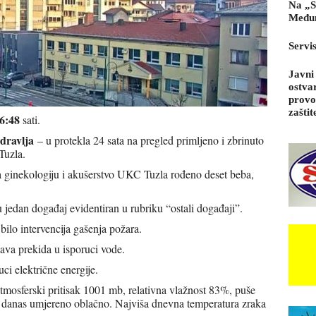
Na „S
Međun
Servi
Javni
ostva
provo
zaštit
6:48
sati.
dravlja
– u protekla 24 sata na pregled primljeno i zbrinuto
Tuzla.
za ginekologiju i akušerstvo UKC Tuzla rođeno deset beba,
 jedan događaj evidentiran u rubriku “ostali događaji”.
 bilo intervencija gašenja požara.
ava prekida u isporuci vode.
ci električne energije.
atmosferski pritisak 1001 mb, relativna vlažnost 83%, puše
e danas umjereno oblačno. Najviša dnevna temperatura zraka