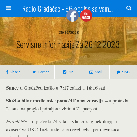
Radio Gradačac - 56 godina sa vama...
26/12/2023
Servisne Informacije Za 26.12.2023.
Share
Tweet
Pin
Mail
SMS
Sunce
7:17
16:16
u Gradačcu izašlo u
zalazi u
sati.
Služba hitne medicinske pomoći Doma zdravlja
– u protekla
24 sata na pregled primljen i zbrinut 71 pacijent.
Porodilište
– u protekla 24 sata u Klinici za ginekologiju i
akušerstvo UKC Tuzla rođeno je devet beba, pet djevojčica i