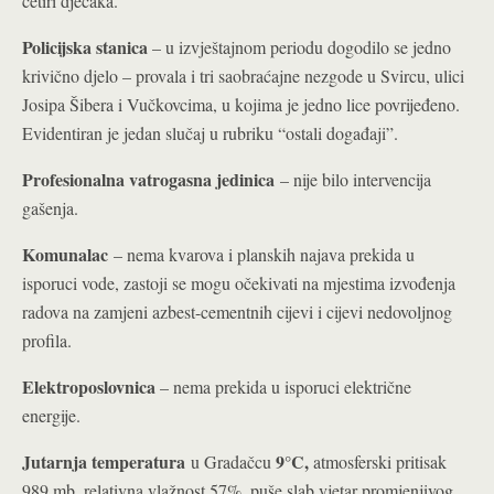
četiri dječaka.
Policijska stanica
– u izvještajnom periodu dogodilo se jedno
krivično djelo – provala i tri saobraćajne nezgode u Svircu, ulici
Josipa Šibera i Vučkovcima, u kojima je jedno lice povrijeđeno.
Evidentiran je jedan slučaj u rubriku “ostali događaji”.
Profesionalna vatrogasna jedinica
– nije bilo intervencija
gašenja.
Komunalac
– nema kvarova i planskih najava prekida u
isporuci vode, zastoji se mogu očekivati na mjestima izvođenja
radova na zamjeni azbest-cementnih cijevi i cijevi nedovoljnog
profila.
Elektroposlovnica
– nema prekida u isporuci električne
energije.
Jutarnja temperatura
9°C,
u Gradačcu
atmosferski pritisak
989 mb, relativna vlažnost 57%, puše slab vjetar promjenjivog