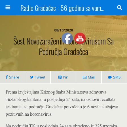
Radio Gradačac - 56 godina sa vama...
08/10/2020
Šest Novozaraženih Koronavirusom Sa
Područja Gradačca
Share
Tweet
Pin
Mail
SMS
Prema izvještajima Kriznog štaba Ministarstva zdravstva
Tuzlanskog kantona, u posljednja 24 sata, na osnovu rezultata
testiranja, sa području Gradačca potvrđeno je 6 novih slučajeva
pozitivnih na koronavirus.
Na području TK u posljednja 24 sata obrađeno je 225 uzoraka