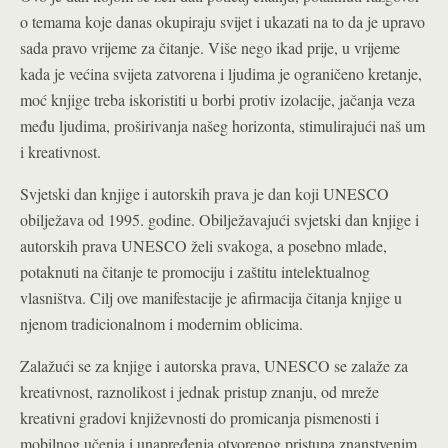
o temama koje danas okupiraju svijet i ukazati na to da je upravo
sada pravo vrijeme za čitanje. Više nego ikad prije, u vrijeme
kada je većina svijeta zatvorena i ljudima je ograničeno kretanje,
moć knjige treba iskoristiti u borbi protiv izolacije, jačanja veza
među ljudima, proširivanja našeg horizonta, stimulirajući naš um
i kreativnost.
Svjetski dan knjige i autorskih prava je dan koji UNESCO
obilježava od 1995. godine. Obilježavajući svjetski dan knjige i
autorskih prava UNESCO želi svakoga, a posebno mlade,
potaknuti na čitanje te promociju i zaštitu intelektualnog
vlasništva. Cilj ove manifestacije je afirmacija čitanja knjige u
njenom tradicionalnom i modernim oblicima.
Zalažući se za knjige i autorska prava, UNESCO se zalaže za
kreativnost, raznolikost i jednak pristup znanju, od mreže
kreativni gradovi književnosti do promicanja pismenosti i
mobilnog učenja i unapređenja otvorenog pristupa znanstvenim