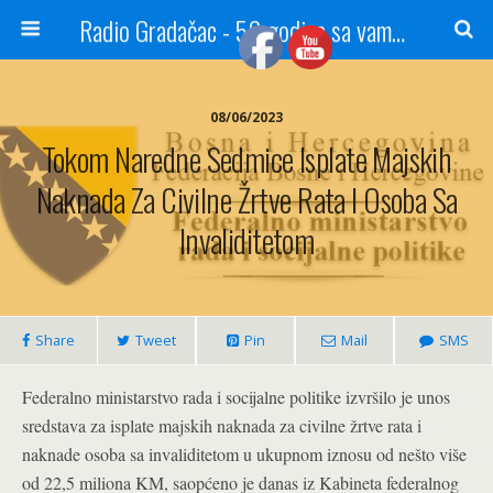
Radio Gradačac - 56 godina sa vama...
08/06/2023
Tokom Naredne Sedmice Isplate Majskih
Naknada Za Civilne Žrtve Rata I Osoba Sa
Invaliditetom
Share
Tweet
Pin
Mail
SMS
Federalno ministarstvo rada i socijalne politike izvršilo je unos
sredstava za isplate majskih naknada za civilne žrtve rata i
naknade osoba sa invaliditetom u ukupnom iznosu od nešto više
od 22,5 miliona KM, saopćeno je danas iz Kabineta federalnog