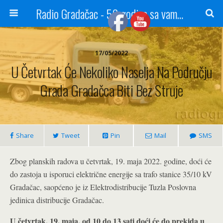
Radio Gradačac - 56 godina sa vama...
17/05/2022
U Četvrtak Će Nekoliko Naselja Na Području
Grada Gradačca Biti Bez Struje
Share
Tweet
Pin
Mail
SMS
Zbog planskih radova u četvrtak, 19. maja 2022. godine, doći će
do zastoja u isporuci električne energije sa trafo stanice 35/10 kV
Gradačac, saopćeno je iz Elektrodistribucije Tuzla Poslovna
jedinica distribucije Gradačac.
U četvrtak, 19. maja, od 10 do 13 sati doći će do prekida u