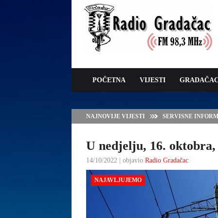
POČETNA
VIJESTI
GRADAČA
NAJNOVIJE VIJESTI
VLADA TK – POTP
GRADAČCA
U nedjelju, 16. oktobra,
14/10/2022 | objavio
Radio Gradačac
NAJAVLJUJEMO