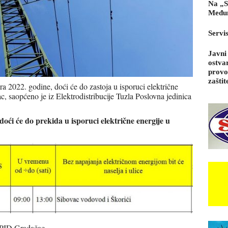
Na „S
Međun
Servi
Javni
ostva
provo
zaštit
a 2022. godine, doći će do zastoja u isporuci električne
c, saopćeno je iz Elektrodistribucije Tuzla Poslovna jedinica
 doći će do prekida u isporuci električne energije u
 PJD Gradačac