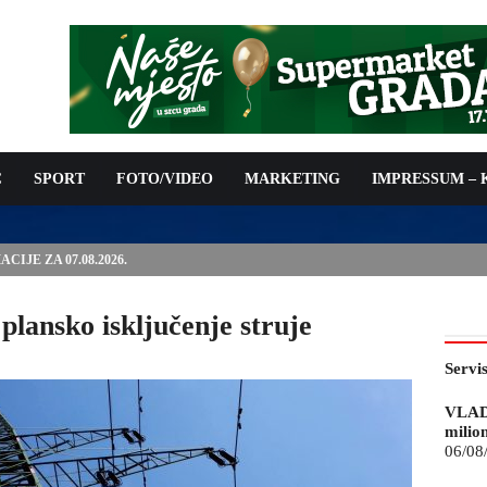
C
SPORT
FOTO/VIDEO
MARKETING
IMPRESSUM –
ISAN UGOVOR: 6,9 MILIONA KM ZA VODOSNABDIJEVANJE
 plansko isključenje struje
Servi
VLAD
milio
06/08