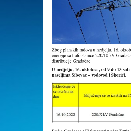
Zbog planskih radova u nedjelju, 16. oktobr
energije sa trafo stanice 220/10 kV Gradača
distribucije Gradačac.
U nedjelju, 16. oktobra , od 9 do 13 sati
naseljima Sibovac – vodovod i Škorići.
Radio Gradačac / Elektroposlovnica Tuzla