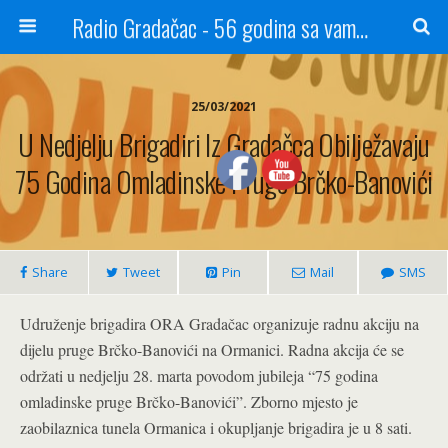
Radio Gradačac - 56 godina sa vama...
25/03/2021
U Nedjelju Brigadiri Iz Gradačca Obilježavaju
75 Godina Omladinske Pruge Brčko-Banovići
Share
Tweet
Pin
Mail
SMS
Udruženje brigadira ORA Gradačac organizuje radnu akciju na
dijelu pruge Brčko-Banovići na Ormanici. Radna akcija će se
održati u nedjelju 28. marta povodom jubileja “75 godina
omladinske pruge Brčko-Banovići”. Zborno mjesto je
zaobilaznica tunela Ormanica i okupljanje brigadira je u 8 sati.