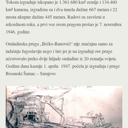
Tokom izgradnje iskopano je 1.361.680 km² zemlje i 134.460
km² kamena, izgrađena su i dva tunela dužine 667 metara i 22
mosta ukupne dužine 445 metara. Radovi su završeni u
rekordnom roku, a prvi voz ovom prugom prošao je 7. novembra
1946. godine.
Omladinska pruga „Brčko-Banovići“ nije značajna samo za
tadašnju Jugoslaviju nego i šire jer je na izgradnji ove pruge
učestvovalo preko dvije hiljade omladine iz 20 zemalja svijeta.
Godinu dana kasnije 1. aprila 1947. počela je izgradnja i pruge
Bosanski Šamac – Sarajevo.